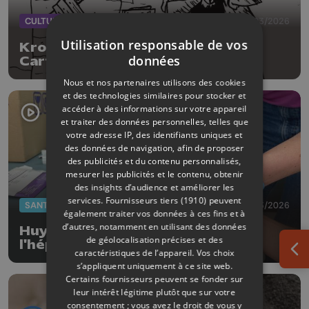
CULTURE
25/03/2026
Utilisation responsable de vos
Kroll : troisième lauréat du Press
données
Cartoon Belgium 2025
Nous et nos partenaires utilisons des cookies
et des technologies similaires pour stocker et
accéder à des informations sur votre appareil
et traiter des données personnelles, telles que
votre adresse IP, des identifiants uniques et
des données de navigation, afin de proposer
des publicités et du contenu personnalisés,
mesurer les publicités et le contenu, obtenir
des insights d’audience et améliorer les
services.
Fournisseurs tiers (1910)
peuvent
SANTÉ
18/03/2026
également traiter vos données à ces fins et à
d’autres, notamment en utilisant des données
Huy sensibilise au dépistage de
de géolocalisation précises et des
l'hépatite C
caractéristiques de l’appareil. Vos choix
Ouv
s’appliquent uniquement à ce site web.
Certains fournisseurs peuvent se fonder sur
leur intérêt légitime plutôt que sur votre
consentement ; vous avez le droit de vous y