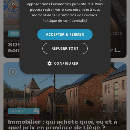
opposer dans
Paramètres publicitaires
. Vous
pouvez retirer votre consentement à tout
moment dans
Paramètres des cookies
.
Politique de confidentialité
SOCIÉTÉ
05/02/2026
ACCEPTER & FERMER
SOS Suicide Belgique : nouveaux
REFUSER TOUT
nom et numéro de téléphone pour la
prévention du suicide
CONFIGURER
SOCIÉTÉ
04/02/2026
Immobilier : qui achète quoi, où et à
quel prix en province de Liège ?