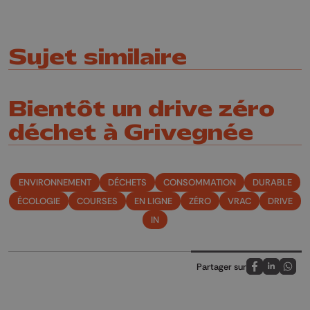
Sujet similaire
Bientôt un drive zéro
déchet à Grivegnée
ENVIRONNEMENT
DÉCHETS
CONSOMMATION
DURABLE
ÉCOLOGIE
COURSES
EN LIGNE
ZÉRO
VRAC
DRIVE
IN
Partager sur
Partagez sur
Partagez 
Parta