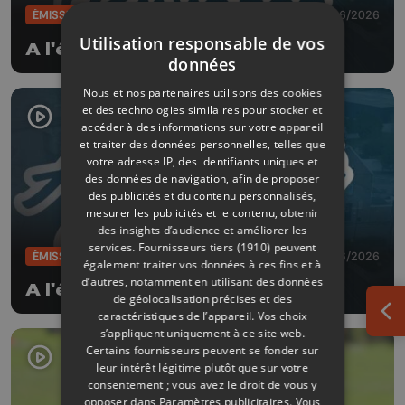
ÉMISSIONS
26/06/2026
Utilisation responsable de vos
A l'écoute de nos rivières
données
Nous et nos partenaires utilisons des cookies
et des technologies similaires pour stocker et
accéder à des informations sur votre appareil
et traiter des données personnelles, telles que
votre adresse IP, des identifiants uniques et
des données de navigation, afin de proposer
des publicités et du contenu personnalisés,
mesurer les publicités et le contenu, obtenir
des insights d’audience et améliorer les
services.
Fournisseurs tiers (1910)
peuvent
ÉMISSIONS
19/06/2026
également traiter vos données à ces fins et à
d’autres, notamment en utilisant des données
A l'écoute de nos rivières
de géolocalisation précises et des
caractéristiques de l’appareil. Vos choix
Ouv
s’appliquent uniquement à ce site web.
Certains fournisseurs peuvent se fonder sur
leur intérêt légitime plutôt que sur votre
consentement ; vous avez le droit de vous y
opposer dans
Paramètres publicitaires
. Vous