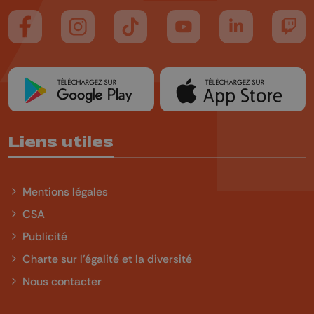
Suivez-nous sur FaceBook
Suivez-nous sur Instagram
Suivez-nous sur TikTok
Suivez-nous sur YouTube
Suivez-nous sur
Suiv
Liens utiles
Mentions légales
CSA
Publicité
Charte sur l'égalité et la diversité
Nous contacter