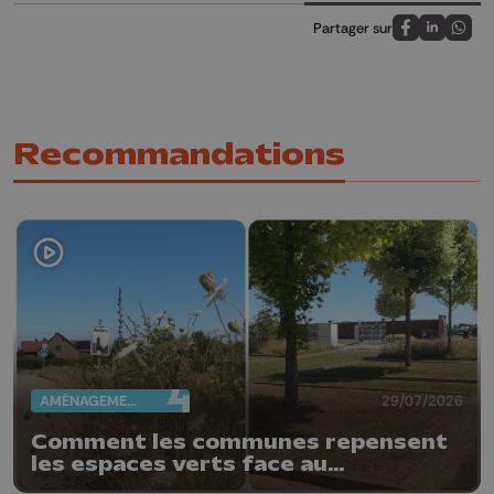
Partager sur
Partagez sur
Partagez 
Parta
Recommandations
AMÉNAGEMENT DU TERRITOIRE
29/07/2026
Comment les communes repensent
les espaces verts face au
changement climatique