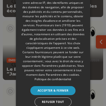
votre adresse IP, des identifiants uniques et
Le Bon moment by Be Planet: Ludes
des données de navigation, afin de proposer
éco responsable
des publicités et du contenu personnalisés,
mesurer les publicités et le contenu, obtenir
des insights d’audience et améliorer les
services.
Fournisseurs tiers (1910)
peuvent
également traiter vos données à ces fins et à
d’autres, notamment en utilisant des données
de géolocalisation précises et des
caractéristiques de l’appareil. Vos choix
Ouv
s’appliquent uniquement à ce site web.
Certains fournisseurs peuvent se fonder sur
leur intérêt légitime plutôt que sur votre
ÉMISSIONS
16/06/2026
consentement ; vous avez le droit de vous y
opposer dans
Paramètres publicitaires
. Vous
Le Bon moment by Be Planet le
pouvez retirer votre consentement à tout
“Jardin Improbable”
moment dans
Paramètres des cookies
.
Politique de confidentialité
ACCEPTER & FERMER
REFUSER TOUT