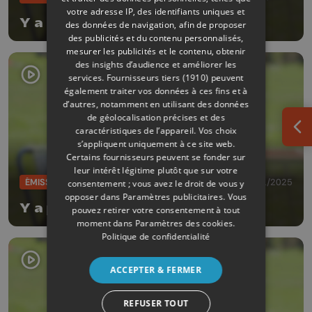
votre adresse IP, des identifiants uniques et
Y a pas de planète B
des données de navigation, afin de proposer
des publicités et du contenu personnalisés,
mesurer les publicités et le contenu, obtenir
des insights d’audience et améliorer les
services.
Fournisseurs tiers (1910)
peuvent
également traiter vos données à ces fins et à
d’autres, notamment en utilisant des données
de géolocalisation précises et des
caractéristiques de l’appareil. Vos choix
Ouv
s’appliquent uniquement à ce site web.
Certains fournisseurs peuvent se fonder sur
leur intérêt légitime plutôt que sur votre
ÉMISSIONS
05/11/2025
consentement ; vous avez le droit de vous y
opposer dans
Paramètres publicitaires
. Vous
Y a pas de planète B
pouvez retirer votre consentement à tout
moment dans
Paramètres des cookies
.
Politique de confidentialité
ACCEPTER & FERMER
REFUSER TOUT