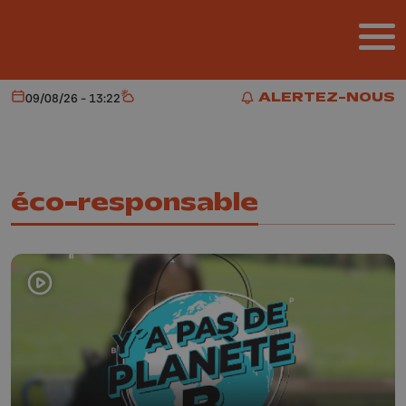
Aller au contenu principal
ALERTEZ-NOUS
09/08/26 - 13:22
Aujourd'hui
Météo
ALERTEZ-NOUS
éco-responsable