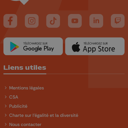
Suivez-nous sur FaceBook
Suivez-nous sur Instagram
Suivez-nous sur TikTok
Suivez-nous sur YouTube
Suivez-nous sur
Suiv
Liens utiles
Mentions légales
CSA
Publicité
Charte sur l'égalité et la diversité
Nous contacter