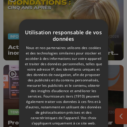
Utilisation responsable de vos
INFOS
17/07/2026
données
Actus de la semaine : 5 ans des
Nous et nos partenaires utilisons des cookies
inondations, subsides pour le sport
et des technologies similaires pour stocker et
et feu d'artifice
accéder à des informations sur votre appareil
et traiter des données personnelles, telles que
votre adresse IP, des identifiants uniques et
des données de navigation, afin de proposer
des publicités et du contenu personnalisés,
mesurer les publicités et le contenu, obtenir
des insights d’audience et améliorer les
services.
Fournisseurs tiers (1910)
peuvent
également traiter vos données à ces fins et à
d’autres, notamment en utilisant des données
TENNIS
08/07/2026
de géolocalisation précises et des
caractéristiques de l’appareil. Vos choix
Ouv
Province Open : entrée réussi pour
s’appliquent uniquement à ce site web.