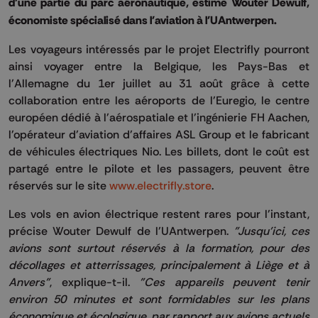
d'une partie du parc aéronautique, estime Wouter Dewulf,
économiste spécialisé dans l'aviation à l'UAntwerpen.
Les voyageurs intéressés par le projet Electrifly pourront
ainsi voyager entre la Belgique, les Pays-Bas et
l'Allemagne du 1er juillet au 31 août grâce à cette
collaboration entre les aéroports de l'Euregio, le centre
européen dédié à l'aérospatiale et l'ingénierie FH Aachen,
l'opérateur d'aviation d'affaires ASL Group et le fabricant
de véhicules électriques Nio. Les billets, dont le coût est
partagé entre le pilote et les passagers, peuvent être
réservés sur le site
www.electrifly.store
.
Les vols en avion électrique restent rares pour l'instant,
précise Wouter Dewulf de l'UAntwerpen.
"Jusqu'ici, ces
avions sont surtout réservés à la formation, pour des
décollages et atterrissages, principalement à Liège et à
Anvers"
, explique-t-il.
"Ces appareils peuvent tenir
environ 50 minutes et sont formidables sur les plans
économique et écologique, par rapport aux avions actuels