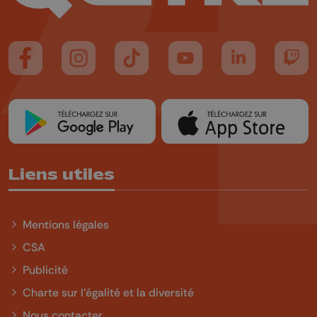
Suivez-nous sur FaceBook
Suivez-nous sur Instagram
Suivez-nous sur TikTok
Suivez-nous sur YouTube
Suivez-nous sur
Suiv
Liens utiles
Mentions légales
CSA
Publicité
Charte sur l'égalité et la diversité
Nous contacter