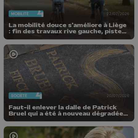
MOBILITÉ
22/07/2026
La mobilité douce s'améliore à Liège
: fin des travaux rive gauche, pistes
cyclo-piétonnes Avroy et
Guillemins...
SOCIÉTÉ
20/07/2026
Faut-il enlever la dalle de Patrick
Bruel qui a été à nouveau dégradée ?
"Nos ouvriers sont en vacances"