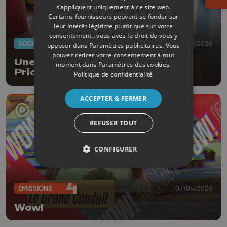
s’appliquent uniquement à ce site web.
Certains fournisseurs peuvent se fonder sur
leur intérêt légitime plutôt que sur votre
consentement ; vous avez le droit de vous y
SOCIÉTÉ
14/04/2026
opposer dans
Paramètres publicitaires
. Vous
pouvez retirer votre consentement à tout
Une exposition de jouets Fisher
moment dans
Paramètres des cookies
.
Price au Musée du jouet et de
Politique de confidentialité
l'enfant à Ferrières
ACCEPTER & FERMER
REFUSER TOUT
CONFIGURER
ÉMISSIONS
07/04/2026
Wow!