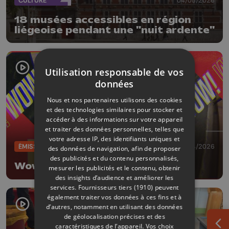
CULTURE
04/05/2026
18 musées accessibles en région
liégeoise pendant une "nuit ardente"
Utilisation responsable de vos
données
Nous et nos partenaires utilisons des cookies
et des technologies similaires pour stocker et
accéder à des informations sur votre appareil
et traiter des données personnelles, telles que
votre adresse IP, des identifiants uniques et
ÉMISSIONS
21/04/2026
des données de navigation, afin de proposer
des publicités et du contenu personnalisés,
Wow!
mesurer les publicités et le contenu, obtenir
des insights d’audience et améliorer les
services.
Fournisseurs tiers (1910)
peuvent
également traiter vos données à ces fins et à
d’autres, notamment en utilisant des données
de géolocalisation précises et des
caractéristiques de l’appareil. Vos choix
Ouv