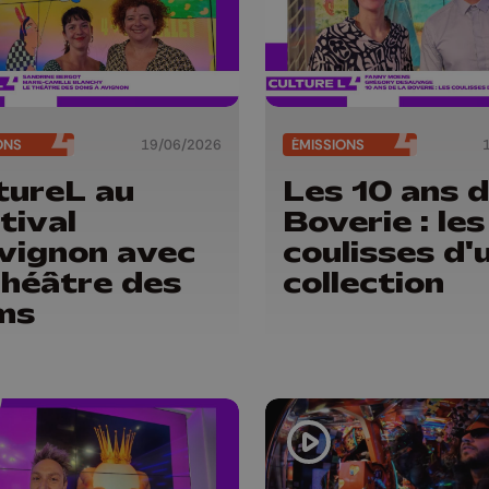
ONS
19/06/2026
ÉMISSIONS
tureL au
Les 10 ans d
tival
Boverie : les
vignon avec
coulisses d'
Théâtre des
collection
ms