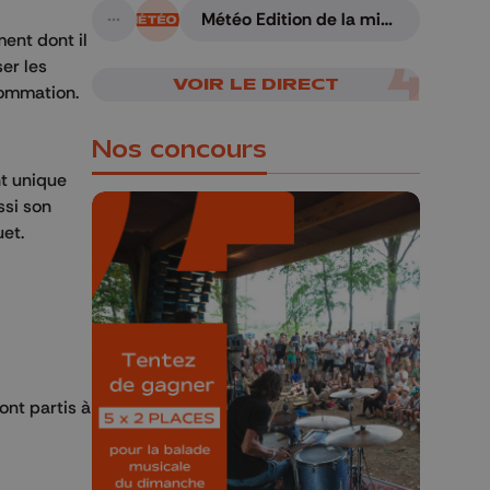
Météo Edition de la mi-
A suivre
journée - 06/08/2026
ent dont il
er les
VOIR LE DIRECT
sommation.
Nos concours
nt unique
ssi son
uet.
🎁 Gagnez 5x2
places pour le
Bucolique Ferrières
Festival 🌿🎶
ont partis à
Concours valable jusqu'au 9 août,
23h59.