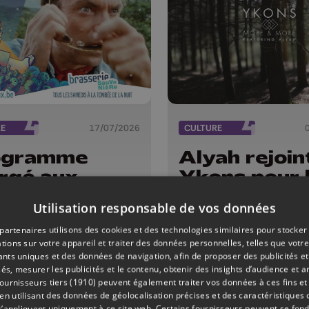
RE
17/07/2026
CULTURE
ogramme
Alyah rejoin
rgé aux
Ykons pour 
émas des
titre "More
Utilisation responsable de vos données
gnoux cet
more"
: séances en
partenaires utilisons des cookies et des technologies similaires pour stocker
tions sur votre appareil et traiter des données personnelles, telles que votre
n air,
iants uniques et des données de navigation, afin de proposer des publicités e
certs et
és, mesurer les publicités et le contenu, obtenir des insights d’audience et a
ournisseurs tiers (1910)
peuvent également traiter vos données à ces fins et 
ts spéciaux à
 utilisant des données de géolocalisation précises et des caractéristiques d
s’appliquent uniquement à ce site web. Certains fournisseurs peuvent se fond