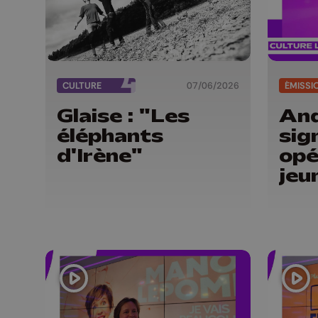
CULTURE
07/06/2026
ÉMISSI
Glaise : "Les
And
éléphants
sig
d'Irène"
opé
jeu