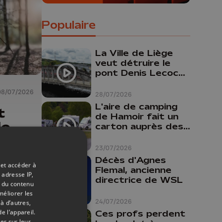
Populaire
La Ville de Liège
veut détruire le
pont Denis Lecocq
mais manque de
budget pour le
08/07/2026
28/07/2026
faire
L'aire de camping
t
de Hamoir fait un
le
carton auprès des
touristes
 and
23/07/2026
Décès d'Agnes
 et accéder à
Flemal, ancienne
 adresse IP,
directrice de WSL
t du contenu
méliorer les
24/07/2026
à d’autres,
e l’appareil.
Ces profs perdent
er sur leur