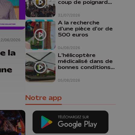
coup de poignard
dans le dos "
31/07/2026
A la recherche
d'une pièce d'or de
500 euros
12/06/2026
04/08/2026
e la
L'hélicoptère
médicalisé dans de
bonnes conditions à
une
Oupeye
05/08/2026
Notre app