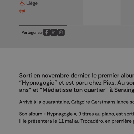
Liège
Partager sur
Partagez sur FaceBook
Partagez sur LinkedIn
Partagez sur Whatsapp
Sorti en novembre dernier, le premier alb
"Hypnagogie" et est paru chez Pias. Au so
ans" et "Médiatisse ton quartier" à Seraing
Arrivé à la quarantaine, Grégoire Gerstmans lance s
Son album « Hypnagogie », 9 titres au piano, est sort
Il le présentera le 11 mai au Trocadéro, en première