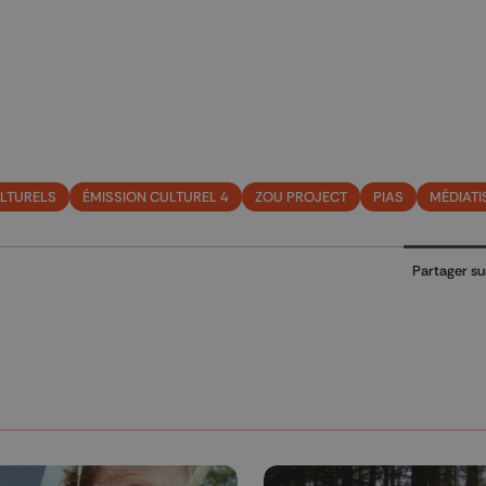
LTURELS
ÉMISSION CULTUREL 4
ZOU PROJECT
PIAS
MÉDIATI
Partager su