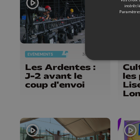
la 
intérêt 
Paramètres
EVÈNEMENTS
30/06/2026
ÉMISSI
Les Ardentes :
Cul
J-2 avant le
les
coup d'envoi
Lis
Lo