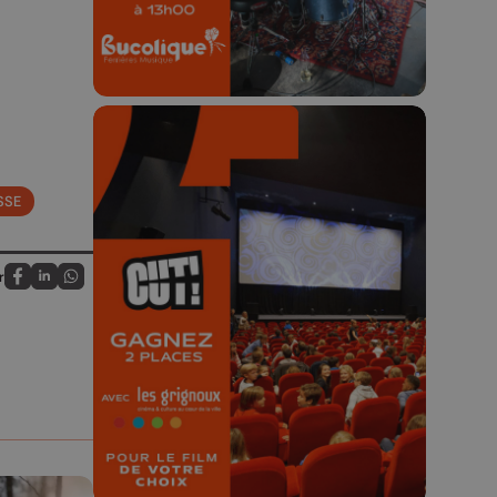
SSE
🎬 Concours CUT x
Les Grignoux ✨
r
Partagez sur FaceBook
Partagez sur LinkedIn
Partagez sur Whatsapp
Concours permanent - 2 places à
gagner chaque semaine !