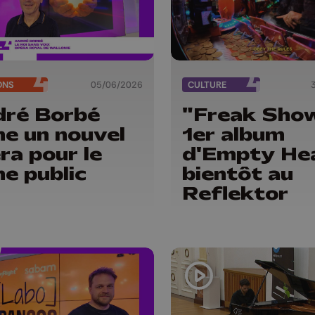
ONS
05/06/2026
CULTURE
ré Borbé
"Freak Show
ne un nouvel
1er album
ra pour le
d'Empty He
ne public
bientôt au
Reflektor