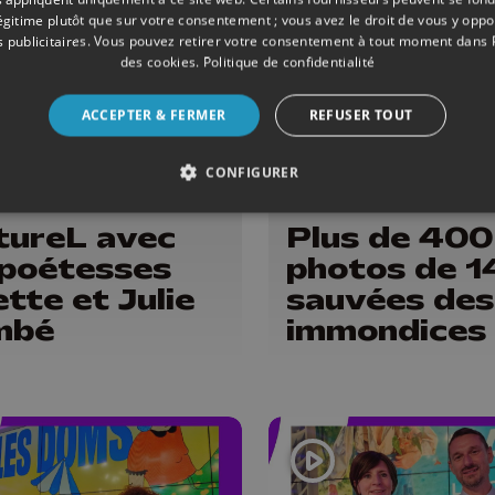
brasserie
légitime plutôt que sur votre consentement ; vous avez le droit de vous y opp
 publicitaires
. Vous pouvez retirer votre consentement à tout moment dans
des cookies
.
Politique de confidentialité
ACCEPTER & FERMER
REFUSER TOUT
CONFIGURER
ONS
26/06/2026
DIVERS
tureL avec
Plus de 400
 poétesses
photos de 1
ette et Julie
sauvées des
mbé
immondices