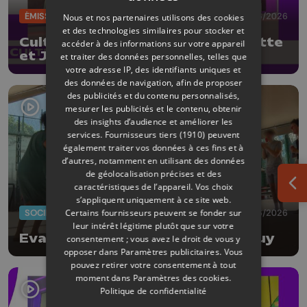
ÉMISSIONS
26/06/2026
Nous et nos partenaires utilisons des cookies
et des technologies similaires pour stocker et
CultureL avec les poétesses Lisette
accéder à des informations sur votre appareil
et Julie Lombé
et traiter des données personnelles, telles que
votre adresse IP, des identifiants uniques et
des données de navigation, afin de proposer
des publicités et du contenu personnalisés,
mesurer les publicités et le contenu, obtenir
des insights d’audience et améliorer les
services.
Fournisseurs tiers (1910)
peuvent
également traiter vos données à ces fins et à
d’autres, notamment en utilisant des données
de géolocalisation précises et des
caractéristiques de l’appareil. Vos choix
Ouv
s’appliquent uniquement à ce site web.
SOCIÉTÉ
20/06/2026
Certains fournisseurs peuvent se fonder sur
leur intérêt légitime plutôt que sur votre
Evasion musicale à la prison de Huy
consentement ; vous avez le droit de vous y
opposer dans
Paramètres publicitaires
. Vous
pouvez retirer votre consentement à tout
moment dans
Paramètres des cookies
.
Politique de confidentialité