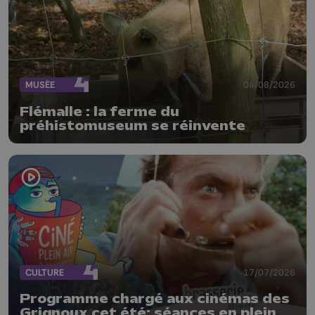
MUSÉE
04/08/2026
Flémalle : la ferme du
préhistomuseum se réinvente
CULTURE
17/07/2026
Programme chargé aux cinémas des
Grignoux cet été: séances en plein