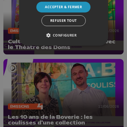
ACCEPTER & FERMER
REFUSER TOUT
ÉMISSIONS
19/06/2026
CONFIGURER
CultureL au Festival d'Avignon avec
le Théâtre des Doms
ÉMISSIONS
12/06/2026
Les 10 ans de la Boverie : les
coulisses d'une collection