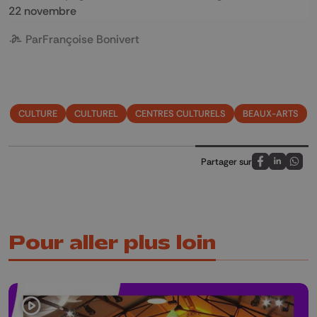
22 novembre
Par
Françoise Bonivert
CULTURE
CULTUREL
CENTRES CULTURELS
BEAUX-ARTS
Partager sur
Partagez sur
Partagez 
Parta
Pour aller plus loin