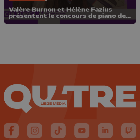
Valère Burnon et Hélène Fazius
présentent le concours de piano de
Liège
Suivez-nous sur FaceBook
Suivez-nous sur Instagram
Suivez-nous sur TikTok
Suivez-nous sur YouTube
Suivez-nous sur
Suiv