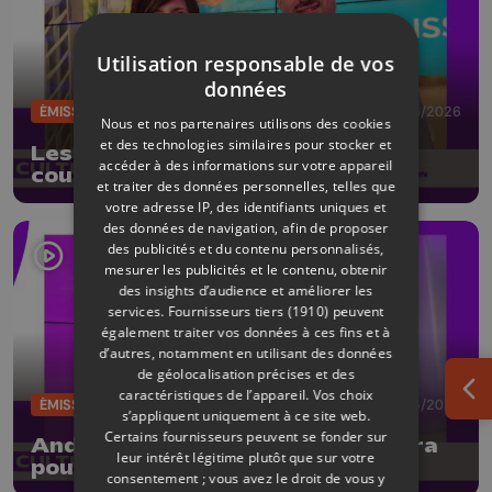
Utilisation responsable de vos
données
ÉMISSIONS
12/06/2026
Nous et nos partenaires utilisons des cookies
et des technologies similaires pour stocker et
Les 10 ans de la Boverie : les
accéder à des informations sur votre appareil
coulisses d'une collection
et traiter des données personnelles, telles que
votre adresse IP, des identifiants uniques et
des données de navigation, afin de proposer
des publicités et du contenu personnalisés,
mesurer les publicités et le contenu, obtenir
des insights d’audience et améliorer les
services.
Fournisseurs tiers (1910)
peuvent
également traiter vos données à ces fins et à
d’autres, notamment en utilisant des données
de géolocalisation précises et des
caractéristiques de l’appareil. Vos choix
Ouv
ÉMISSIONS
05/06/2026
s’appliquent uniquement à ce site web.
Certains fournisseurs peuvent se fonder sur
André Borbé signe un nouvel opéra
leur intérêt légitime plutôt que sur votre
pour le jeune public
consentement ; vous avez le droit de vous y