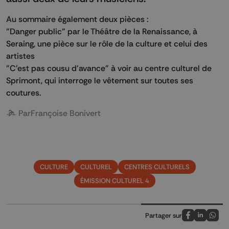
Au sommaire également deux pièces :
"Danger public" par le Théâtre de la Renaissance, à
Seraing, une pièce sur le rôle de la culture et celui des
artistes
"C'est pas cousu d'avance" à voir au centre culturel de
Sprimont, qui interroge le vêtement sur toutes ses
coutures.
Par
Françoise Bonivert
CULTURE
CULTUREL
CENTRES CULTURELS
ÉMISSION CULTUREL 4
Partager sur
Partagez sur
Partagez 
Parta