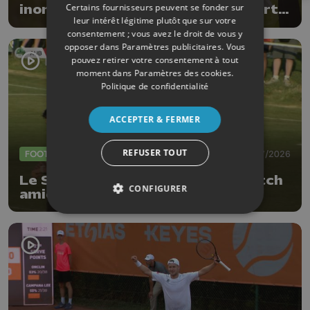
Certains fournisseurs peuvent se fonder sur
inondations, subsides pour le sport
leur intérêt légitime plutôt que sur votre
et feu d'artifice
consentement ; vous avez le droit de vous y
opposer dans
Paramètres publicitaires
. Vous
pouvez retirer votre consentement à tout
moment dans
Paramètres des cookies
.
Politique de confidentialité
ACCEPTER & FERMER
REFUSER TOUT
FOOTBALL
09/07/2026
Le Standard s'impose 0-4 en match
CONFIGURER
amical à Aubel