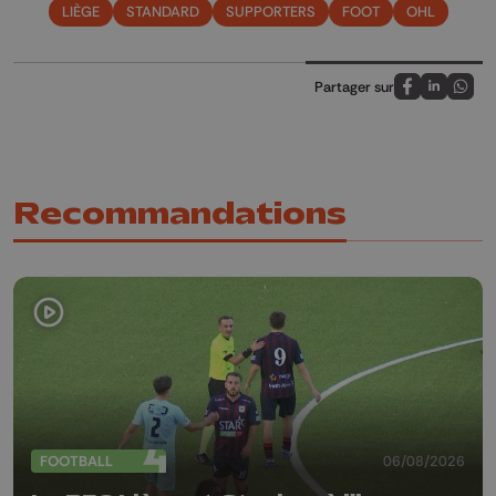
LIÈGE
STANDARD
SUPPORTERS
FOOT
OHL
Partager sur
Partagez sur
Partagez 
Parta
Recommandations
FOOTBALL
06/08/2026