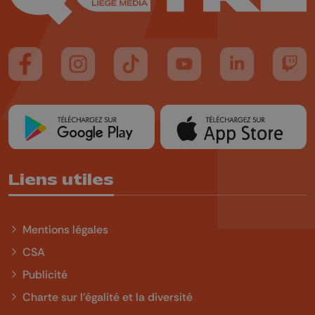
Suivez-nous sur FaceBook
Suivez-nous sur Instagram
Suivez-nous sur TikTok
Suivez-nous sur YouTube
Suivez-nous sur
Suiv
Liens utiles
Mentions légales
CSA
Publicité
Charte sur l'égalité et la diversité