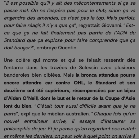
"
Il est possible qu'il y ait des mécontentements si ça se
passe mal. On ne l'espère pas pour le club, sinon ça va
engendre des amendes, ce n'est pas le top. Mais parfois,
pour faire réagir, il n'y a que ça
", regrettait Giovanni. "
Est-
ce que ça ne fait finalement pas partie de l'ADN du
Standard que ça explose pour faire comprendre que ça
doit bouger?
", embraye Quentin.
Une colère qui monte et qui se faisait ressentir dès
l’entame dans les travées de Sclessin avec plusieurs
banderoles bien ciblées. Mais
la bronca attendue pourra
encore attendre car contre OHL, le Standard et son
douzième ont été supérieurs, récompensées par un bijou
d’Aiden O’Neill, dont le but et le retour de la Coupe d'Asie
font du bien
. "
C'était tout aussi difficile avant que je ne
parte
", explique le médian australien. "
Chaque fois qu'un
nouvel entraineur arrive, il essaye d'instaurer sa
philosophie de jeu. Et je pense qu'en regardant ces match
et même les derniers, on peut voir à quel point on arrive à