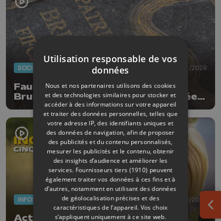
Utilisation responsable de vos
SOCIÉTÉ
20/07/2026
données
Nous et nos partenaires utilisons des cookies
Faut-il enlever la dalle de Patrick
et des technologies similaires pour stocker et
Bruel qui a été à nouveau dégradée ?
accéder à des informations sur votre appareil
"Nos ouvriers sont en vacances"
et traiter des données personnelles, telles que
votre adresse IP, des identifiants uniques et
des données de navigation, afin de proposer
des publicités et du contenu personnalisés,
mesurer les publicités et le contenu, obtenir
des insights d’audience et améliorer les
services.
Fournisseurs tiers (1910)
peuvent
également traiter vos données à ces fins et à
d’autres, notamment en utilisant des données
de géolocalisation précises et des
INFOS
17/07/2026
caractéristiques de l’appareil. Vos choix
Ouv
s’appliquent uniquement à ce site web.
Actus de la semaine : 5 ans des