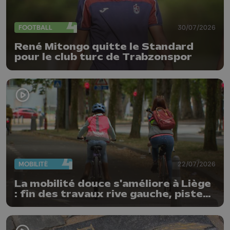
FOOTBALL
30/07/2026
René Mitongo quitte le Standard
pour le club turc de Trabzonspor
MOBILITÉ
22/07/2026
La mobilité douce s'améliore à Liège
: fin des travaux rive gauche, pistes
cyclo-piétonnes Avroy et
Guillemins...