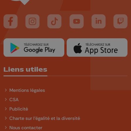
Suivez-nous sur FaceBook
Suivez-nous sur Instagram
Suivez-nous sur TikTok
Suivez-nous sur YouTube
Suivez-nous sur
Suiv
Liens utiles
Mentions légales
CSA
Publicité
Charte sur l'égalité et la diversité
Nous contacter