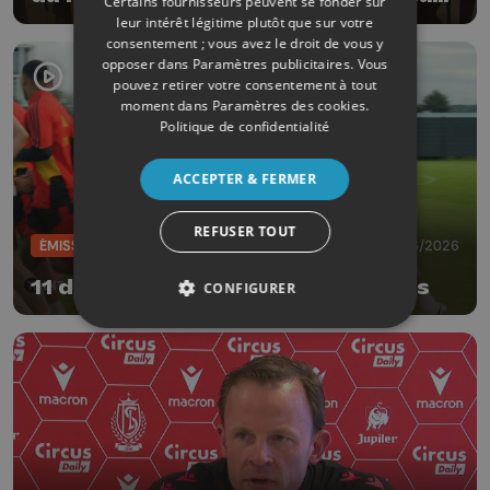
Certains fournisseurs peuvent se fonder sur
la riposte
leur intérêt légitime plutôt que sur votre
consentement ; vous avez le droit de vous y
opposer dans
Paramètres publicitaires
. Vous
pouvez retirer votre consentement à tout
moment dans
Paramètres des cookies
.
Politique de confidentialité
ACCEPTER & FERMER
REFUSER TOUT
ÉMISSIONS
09/06/2026
11 dit tout avec les Diables Rouges
CONFIGURER