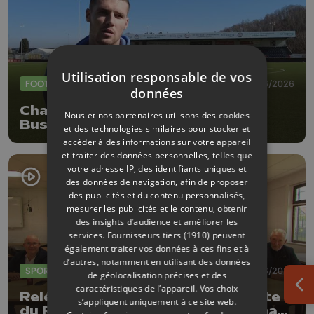
Utilisation responsable de vos
FOOTBALL
16/06/2026
données
Challenger Pro League : Jordan
Nous et nos partenaires utilisons des cookies
Bustin quitte Liège pour le
et des technologies similaires pour stocker et
Beerschot
accéder à des informations sur votre appareil
et traiter des données personnelles, telles que
votre adresse IP, des identifiants uniques et
des données de navigation, afin de proposer
des publicités et du contenu personnalisés,
mesurer les publicités et le contenu, obtenir
des insights d’audience et améliorer les
services.
Fournisseurs tiers (1910)
peuvent
également traiter vos données à ces fins et à
d’autres, notamment en utilisant des données
SPORTS
10/06/2026
de géolocalisation précises et des
caractéristiques de l’appareil. Vos choix
Ouv
Relégations en série après la chute
s’appliquent uniquement à ce site web.
du RWDM : Stockay (D1 FFA) prépare