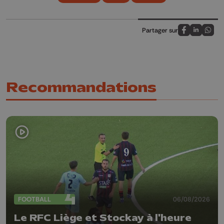
Partager sur
Partagez sur
Partagez 
Parta
Recommandations
FOOTBALL
06/08/2026
Le RFC Liège et Stockay à l'heure