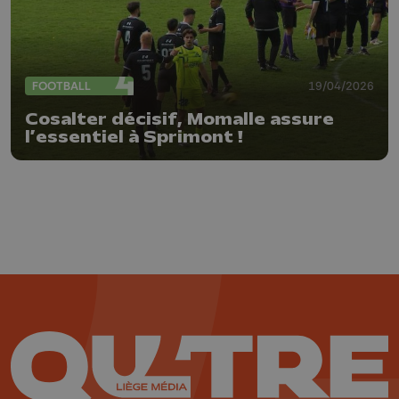
FOOTBALL
19/04/2026
Cosalter décisif, Momalle assure
l’essentiel à Sprimont !