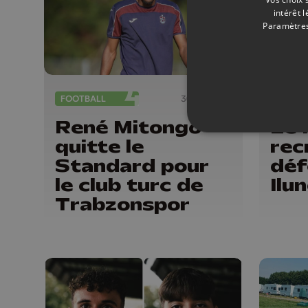
intérêt 
Paramètres
FOOTBALL
30/07/2026
FOOTB
René Mitongo
Le 
quitte le
rec
Standard pour
déf
le club turc de
Ilu
Trabzonspor