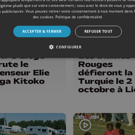
légitime plutôt que sur votre consentement ; vous avez le droit de vous y opp
 publicitaires
. Vous pouvez retirer votre consentement à tout moment dans
des cookies
.
Politique de confidentialité
ACCEPTER & FERMER
REFUSER TOUT
ALL
30/07/2026
FOOTBALL
CONFIGURER
RFC Liège
Les Diables
rute le
Rouges
enseur Elie
défieront la
nga Kitoko
Turquie le 2
octobre à L