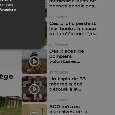
médicalisé dans de
oser dans
bonnes conditions à
Paramètres
Oupeye
05/08/2026
Ces profs perdent
leur boulot à cause
de la réforme : "je
27/07/2026
travaillais bien plus
comme prof que
04/08/2026
comme
Des places de
pharmacienne"
pompiers
volontaires
disponibles en
province de Liège :
27/07/2026
iège
"Un citoyen qui
Un tapis de 33
n'est formé ne
mètres a été
peut pas nous
déroulé à la
aider"
Cathédrale de
Liège
05/08/2026
800 mètres
d'archives de la