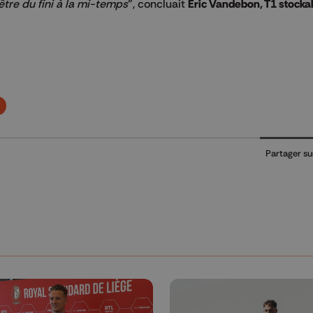
être du fini à la mi-temps
", concluait
Eric Vandebon, T1 stockal
Partager su