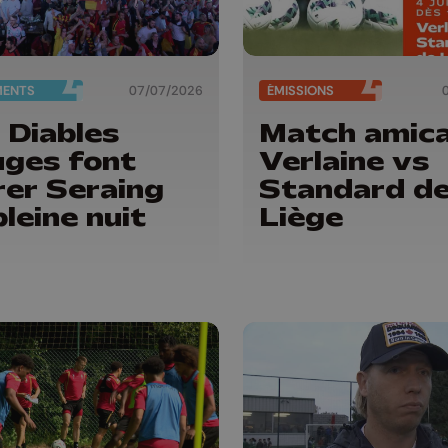
MENTS
07/07/2026
ÉMISSIONS
 Diables
Match amica
ges font
Verlaine vs
rer Seraing
Standard d
pleine nuit
Liège