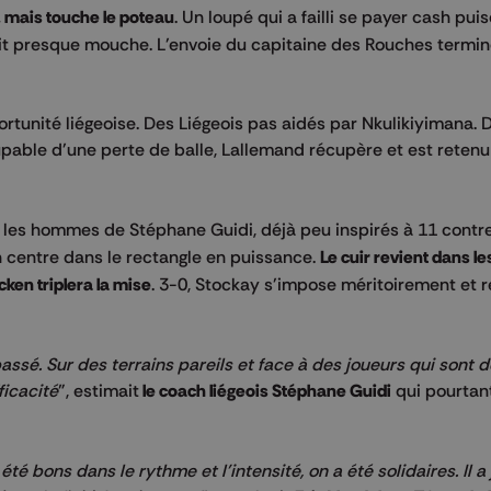
. mais touche le poteau
. Un loupé qui a failli se payer cash pui
 fait presque mouche. L'envoie du capitaine des Rouches termi
tunité liégeoise. Des Liégeois pas aidés par Nkulikiyimana. D
pable d'une perte de balle, Lallemand récupère et est retenu
 les hommes de Stéphane Guidi, déjà peu inspirés à 11 contre
n centre dans le rectangle en puissance.
Le cuir revient dans le
ken triplera la mise
. 3-0, Stockay s'impose méritoirement et 
ssé. Sur des terrains pareils et face à des joueurs qui sont 
ficacité
", estimait
le coach liégeois Stéphane Guidi
qui pourtant
té bons dans le rythme et l'intensité, on a été solidaires. Il a