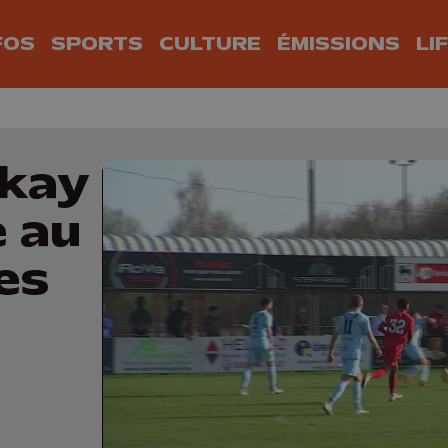
FOS
SPORTS
CULTURE
ÉMISSIONS
LI
ckay
e au
es