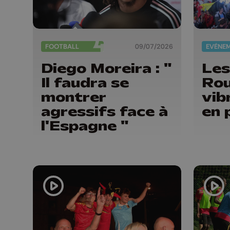
FOOTBALL
09/07/2026
EVÈNE
Diego Moreira : "
Les
Il faudra se
Rou
montrer
vib
agressifs face à
en 
l'Espagne "