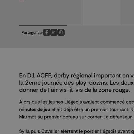
Partager sur
Partagez sur FaceBook
Partagez sur LinkedIn
Partagez sur Whatsapp
En D1 ACFF, derby régional important en v
la 2eme journée des play-downs. Les deux
donner de l'air vis-à-vis de la zone rouge.
Alors que les jeunes Liégeois avaient commencé cett
minutes de jeu
allait déjà être un premier tournant. Ki
Marmot au premier poteau sur corner. Le défenseur, t
Sylla puis Cavelier alertent le portier liégeois avant