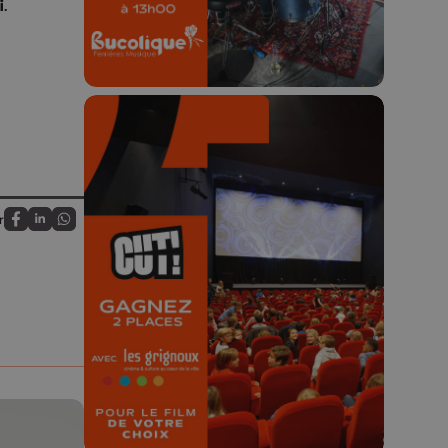
i
.
r
🎬 Concours CUT x
Partagez sur FaceBook
Partagez sur LinkedIn
Partagez sur Whatsapp
Les Grignoux ✨
Concours permanent - 2 places à
gagner chaque semaine !