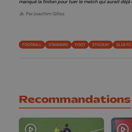
manqué la finiton pour tuer le match qui aurait déjà 
Par
Joachim Gilles
FOOTBALL
STANDARD
FOOT
STOCKAY
SL16 FC
Recommandations