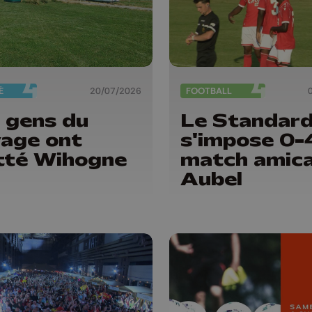
É
20/07/2026
FOOTBALL
 gens du
Le Standar
age ont
s'impose 0-
tté Wihogne
match amica
Aubel