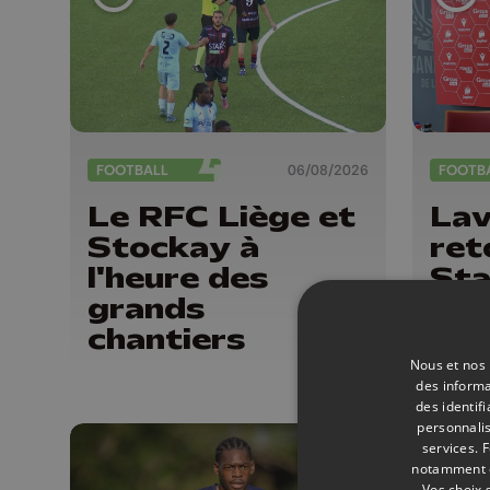
FOOTBALL
06/08/2026
FOOTB
Le RFC Liège et
Lav
Stockay à
ret
l'heure des
Sta
grands
J'a
chantiers
d'i
Nous et nos 
des informa
des identif
personnalis
services.
F
notamment en
Vos choix 