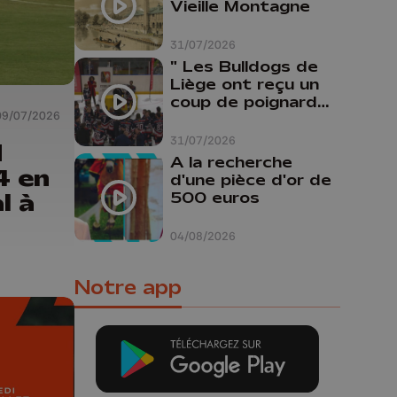
Vieille Montagne
31/07/2026
" Les Bulldogs de
Liège ont reçu un
coup de poignard
09/07/2026
dans le dos "
31/07/2026
d
A la recherche
4 en
d'une pièce d'or de
l à
500 euros
04/08/2026
Notre app