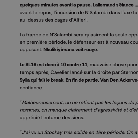
quelques minutes avant la pause. Lallemand s'élance ..
avant le repos, l'incursion de N'Salambi dans l'axe
au-dessus des cages d'Alfieri.
La frappe de N'Salambi sera quasiment la seule oppor
en première période, le défenseur est à nouveau cou
opposant.
Nkulikiyimana voit rouge
.
Le SL16 est donc à 10 contre 11
, mauvaise chose pour
temps après, Cavelier lancé sur la droite par Sterno
Sylla qui fait le break
.
En fin de partie, Van Den Ackervec
confiance.
"
Malheureusement, on ne retient pas les leçons du pa
hommes, on manque clairement d'agressivité et d'ef
apprécié l'entame des siens.
"
J'ai vu un Stockay très solide en 1ère période. On a é