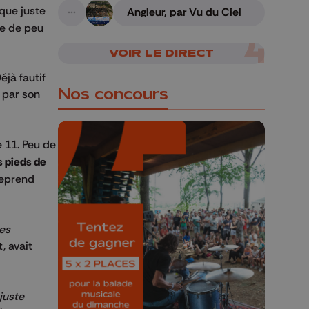
sque juste
Angleur, par Vu du Ciel
A suivre
ne de peu
VOIR LE DIRECT
éjà fautif
Nos concours
 par son
 11. Peu de
s pieds de
reprend
🎁 Gagnez 5x2
places pour le
Bucolique Ferrières
des
Festival 🌿🎶
, avait
Concours valable jusqu'au 9 août,
23h59.
 juste