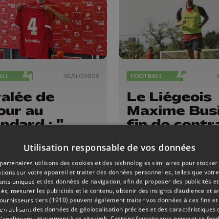
ALL
30/07/2026
FOOTBALL
alée de
Le Liégeois
our au
Maxime Busi
ndard : "
fin de contr
vais un goût
avec Reims,
Utilisation responsable de vos données
nachevé "
signe à
l'Antwerp
partenaires utilisons des cookies et des technologies similaires pour stocker
tions sur votre appareil et traiter des données personnelles, telles que votre
iants uniques et des données de navigation, afin de proposer des publicités e
és, mesurer les publicités et le contenu, obtenir des insights d’audience et a
ournisseurs tiers (1910)
peuvent également traiter vos données à ces fins et 
 utilisant des données de géolocalisation précises et des caractéristiques d
s’appliquent uniquement à ce site web. Certains fournisseurs peuvent se fond