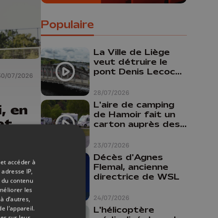
Populaire
La Ville de Liège
veut détruire le
pont Denis Lecocq
30/07/2026
mais manque de
budget pour le
28/07/2026
faire
L'aire de camping
, en
de Hamoir fait un
at
carton auprès des
touristes
23/07/2026
Décès d'Agnes
 et accéder à
Flemal, ancienne
 adresse IP,
directrice de WSL
t du contenu
méliorer les
24/07/2026
à d’autres,
e l’appareil.
L'hélicoptère
er sur leur