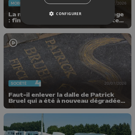
MOBILITÉ
22/07/2026
CONFIGURER
La mobilité douce s'améliore à Liège
: fin des travaux rive gauche, pistes
cyclo-piétonnes Avroy et
Guillemins...
SOCIÉTÉ
20/07/2026
Faut-il enlever la dalle de Patrick
Bruel qui a été à nouveau dégradée ?
"Nos ouvriers sont en vacances"