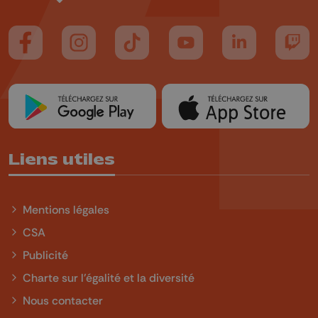
Suivez-nous sur FaceBook
Suivez-nous sur Instagram
Suivez-nous sur TikTok
Suivez-nous sur YouTube
Suivez-nous sur
Suiv
Liens utiles
Mentions légales
CSA
Publicité
Charte sur l'égalité et la diversité
Nous contacter