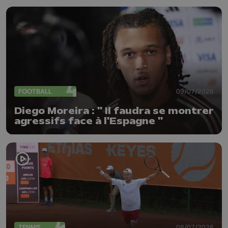
FOOTBALL
09/07/2026
Diego Moreira : " Il faudra se montrer
agressifs face à l'Espagne "
TENNIS
08/07/2026