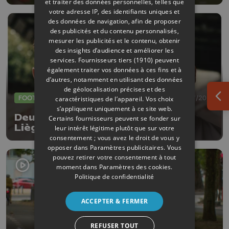
et traiter des données personnelles, telles que
votre adresse IP, des identifiants uniques et
des données de navigation, afin de proposer
des publicités et du contenu personnalisés,
mesurer les publicités et le contenu, obtenir
des insights d’audience et améliorer les
services.
Fournisseurs tiers (1910)
peuvent
également traiter vos données à ces fins et à
d’autres, notamment en utilisant des données
de géolocalisation précises et des
FOOTBALL
23/07/2026
caractéristiques de l’appareil. Vos choix
Ouv
s’appliquent uniquement à ce site web.
Deux nouvelles arrivées au RFC
Certains fournisseurs peuvent se fonder sur
Liège
leur intérêt légitime plutôt que sur votre
consentement ; vous avez le droit de vous y
opposer dans
Paramètres publicitaires
. Vous
pouvez retirer votre consentement à tout
moment dans
Paramètres des cookies
.
Politique de confidentialité
ACCEPTER & FERMER
REFUSER TOUT