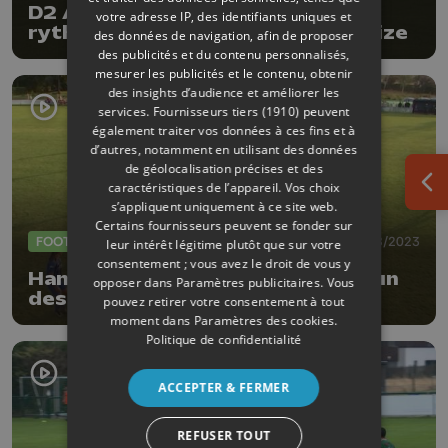
D2 ACFF : Warnant retrouve le
votre adresse IP, des identifiants uniques et
rythme en s'imposant face à Tubize
des données de navigation, afin de proposer
des publicités et du contenu personnalisés,
mesurer les publicités et le contenu, obtenir
des insights d’audience et améliorer les
services.
Fournisseurs tiers (1910)
peuvent
également traiter vos données à ces fins et à
d’autres, notamment en utilisant des données
de géolocalisation précises et des
caractéristiques de l’appareil. Vos choix
Ouv
s’appliquent uniquement à ce site web.
Certains fournisseurs peuvent se fonder sur
FOOTBALL
30/08/2023
leur intérêt légitime plutôt que sur votre
consentement ; vous avez le droit de vous y
Hamoir n'a pas démérité face à l'un
opposer dans
Paramètres publicitaires
. Vous
des favoris !
pouvez retirer votre consentement à tout
moment dans
Paramètres des cookies
.
Politique de confidentialité
ACCEPTER & FERMER
REFUSER TOUT