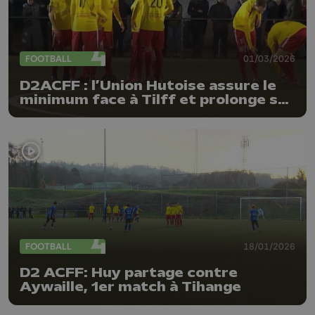
FOOTBALL
01/03/2026
D2ACFF : l’Union Hutoise assure le
minimum face à Tilff et prolonge sa
belle série
FOOTBALL
18/01/2026
D2 ACFF: Huy partage contre
Aywaille, 1er match à Tihange