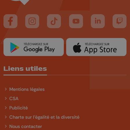
Suivez-nous sur FaceBook
Suivez-nous sur Instagram
Suivez-nous sur TikTok
Suivez-nous sur YouTube
Suivez-nous sur
Suiv
Liens utiles
Mentions légales
CSA
Publicité
Charte sur l'égalité et la diversité
Nous contacter