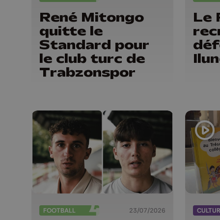
René Mitongo
Le 
quitte le
rec
Standard pour
déf
le club turc de
Ilu
Trabzonspor
FOOTBALL
23/07/2026
CULTU