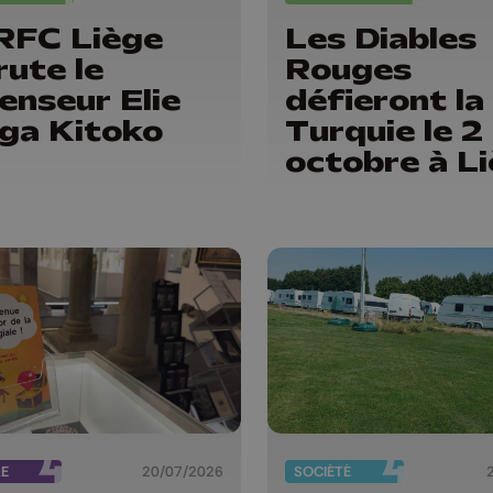
RFC Liège
Les Diables
rute le
Rouges
enseur Elie
défieront la
nga Kitoko
Turquie le 2
octobre à L
RE
20/07/2026
SOCIÉTÉ