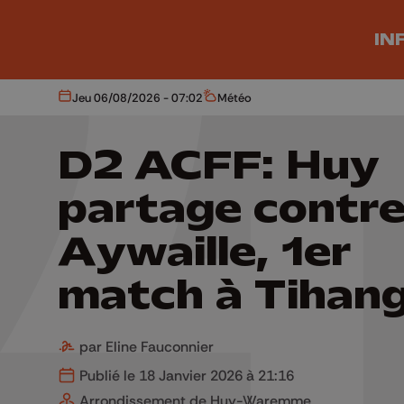
Aller au contenu principal
IN
Jeu 06/08/2026 - 07:02
Météo
Aujourd'hui
Météo
D2 ACFF: Huy
partage contr
Aywaille, 1er
match à Tihan
par Eline Fauconnier
Publié le 18 Janvier 2026 à 21:16
Arrondissement de Huy-Waremme