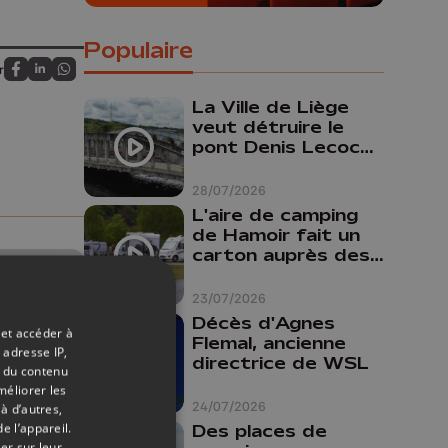
Populaire
r
Partagez sur FaceBook
Partagez sur LinkedIn
Partagez sur Whatsapp
La Ville de Liège
veut détruire le
pont Denis Lecocq
mais manque de
budget pour le
28/07/2026
faire
L'aire de camping
de Hamoir fait un
carton auprès des
touristes
23/07/2026
Décès d'Agnes
 et accéder à
Flemal, ancienne
 adresse IP,
directrice de WSL
t du contenu
méliorer les
24/07/2026
à d’autres,
e l’appareil.
Des places de
er sur leur