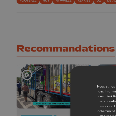
FOOTBALL
HUY
AYWAILLE
REPRISE
D2
D2 A
Recommandations
Nous et nos 
des informa
des identif
personnalis
services.
F
notamment en
Vos choix 