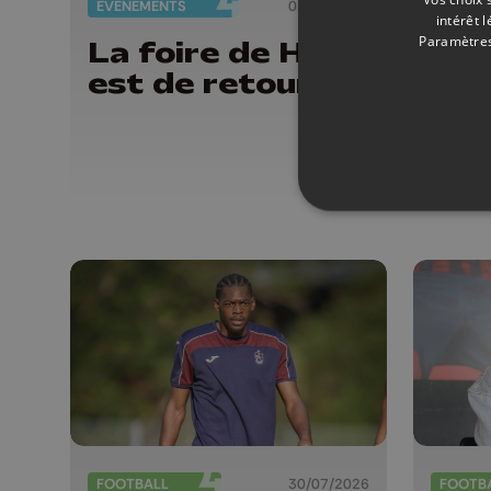
EVÈNEMENTS
03/08/2026
FOOTB
intérêt 
Paramètres
La foire de Huy
Lav
est de retour
ret
Sta
J'a
d'i
FOOTBALL
30/07/2026
FOOTB