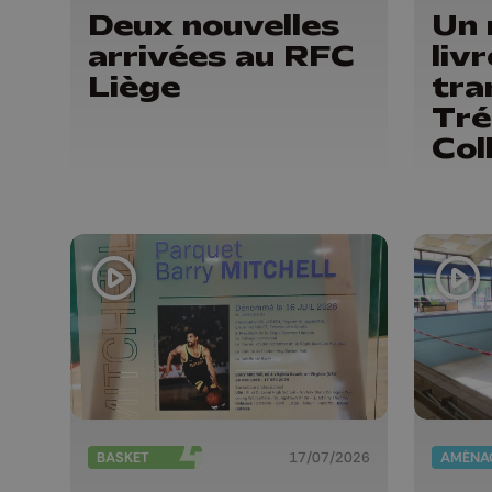
Deux nouvelles
Un 
arrivées au RFC
liv
Liège
tra
Tré
Col
enf
BASKET
17/07/2026