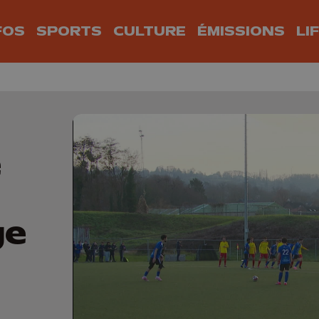
FOS
SPORTS
CULTURE
ÉMISSIONS
LI
e
ge