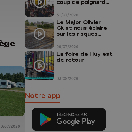
coup de poignard
dans le dos "
31/07/2026
Le Major Olivier
Giust nous éclaire
sur les risques
d'incendie en
iège
Belgique : "Un
29/07/2026
incendie comme en
La foire de Huy est
Gironde ne pourrait
de retour
pas avoir lieu chez
nous"
03/08/2026
Notre app
20/07/2026