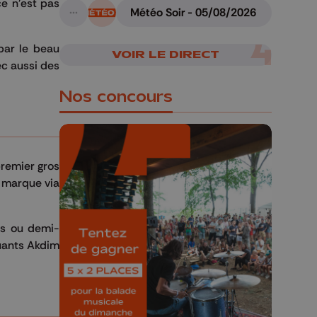
ce n'est pas
Météo Soir - 05/08/2026
A suivre
par le beau
VOIR LE DIRECT
ec aussi des
Nos concours
premier gros
a marque via
🎁 Gagnez 5x2
places pour le
tés ou demi-
Bucolique Ferrières
quants Akdim
Festival 🌿🎶
Concours valable jusqu'au 9 août,
23h59.