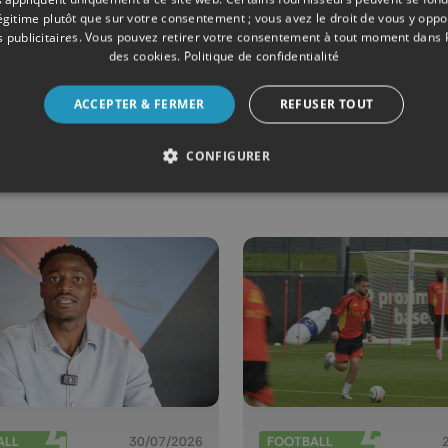
ALL
30/07/2026
FOOTBALL
légitime plutôt que sur votre consentement ; vous avez le droit de vous y opp
 publicitaires
. Vous pouvez retirer votre consentement à tout moment dans
alée de
Le Liégeois
des cookies
.
Politique de confidentialité
our au
Maxime Busi
ndard : "
fin de contr
ACCEPTER & FERMER
REFUSER TOUT
vais un goût
avec Reims,
nachevé "
signe à
CONFIGURER
l'Antwerp
ALL
30/07/2026
FOOTBALL