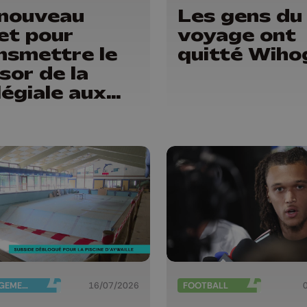
nouveau
Les gens du
ret pour
voyage ont
nsmettre le
quitté Wiho
sor de la
légiale aux
ants
AMÉNAGEMENT DU TERRITOIRE
16/07/2026
FOOTBALL