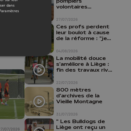
pompiers
30/07/2026
oser dans
volontaires
Paramètres
disponibles en
province de Liège :
27/07/2026
, en
"Un citoyen qui
Ces profs perdent
at
n'est formé ne
leur boulot à cause
peut pas nous
de la réforme : "je
aider"
travaillais bien plus
comme prof que
04/08/2026
comme
La mobilité douce
pharmacienne"
s'améliore à Liège :
fin des travaux rive
gauche, pistes
cyclo-piétonnes
22/07/2026
Avroy et
800 mètres
Guillemins...
d'archives de la
Vieille Montagne
31/07/2026
" Les Bulldogs de
Liège ont reçu un
27/07/2026