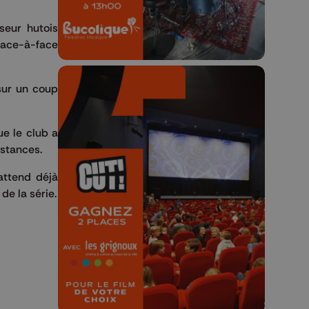
seur hutois
 face-à-face
sur un coup
ue le club a
nstances.
🎬 Concours CUT x
Les Grignoux ✨
attend déjà
de la série.
Concours permanent - 2 places à
gagner chaque semaine !