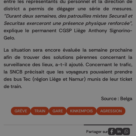
entre les représentants du personnel et la direction de
district a permis de dégager une série de mesures.
"Durant deux semaines, des patrouilles mixtes Securail et
Securitas exerceront une présence physique renforcée"
,
explique le permanent CGSP Liège Anthony Signorino-
Gelo.
La situation sera encore évaluée la semaine prochaine
afin de trouver des solutions pérennes concernant la
surveillance des lieux, a-t-il ajouté. Concernant le trafic,
la SNCB précisait que les voyageurs pouvaient prendre
des bus Tec (région Liège et Namur) munis de leur ticket
de train.
Source : Belga
GRÈVE
TRAIN
GARE
KINKEMPOIS
AGRESSION
Partager sur
Partagez sur
Partagez 
Parta