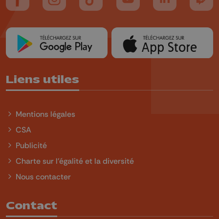
Suivez-nous sur FaceBook
Suivez-nous sur Instagram
Suivez-nous sur TikTok
Suivez-nous sur YouTube
Suivez-nous sur
Suiv
Liens utiles
Mentions légales
CSA
Publicité
Charte sur l'égalité et la diversité
Nous contacter
Contact