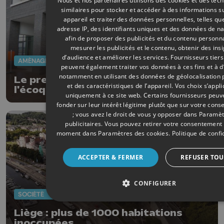
Nous et nos partenaires utilisons des cookies et des tec
similaires pour stocker et accéder à des informations s
appareil et traiter des données personnelles, telles qu
adresse IP, des identifiants uniques et des données de na
afin de proposer des publicités et du contenu personna
mesurer les publicités et le contenu, obtenir des ins
d’audience et améliorer les services.
Fournisseurs tiers
AMÉNAGEMENT DU TERRITOIRE
03/02/2026
peuvent également traiter vos données à ces fins et à d
notamment en utilisant des données de géolocalisation 
Le premier commerce de
et des caractéristiques de l’appareil. Vos choix s’appl
l'écoquartier de Coronmeuse a
uniquement à ce site web. Certains fournisseurs peuv
ouvert
fonder sur leur intérêt légitime plutôt que sur votre con
; vous avez le droit de vous y opposer dans
Paramèt
publicitaires
. Vous pouvez retirer votre consentement 
moment dans
Paramètres des cookies
.
Politique de confi
ACCEPTER & FERMER
REFUSER TOU
CONFIGURER
SOCIÉTÉ
17/12/2025
Liège : plus de 1000 habitations
inoccupées