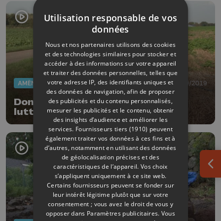
Utilisation responsable de vos
données
Nous et nos partenaires utilisons des cookies
et des technologies similaires pour stocker et
accéder à des informations sur votre appareil
et traiter des données personnelles, telles que
votre adresse IP, des identifiants uniques et
AMÉNAGEMENT DU TERRITOIRE
14/10/2019
des données de navigation, afin de proposer
Donceel: l'exemple à suivre pour
des publicités et du contenu personnalisés,
mesurer les publicités et le contenu, obtenir
lutter contre les inondations
des insights d’audience et améliorer les
services.
Fournisseurs tiers (1910)
peuvent
également traiter vos données à ces fins et à
d’autres, notamment en utilisant des données
de géolocalisation précises et des
caractéristiques de l’appareil. Vos choix
Ouv
s’appliquent uniquement à ce site web.
Certains fournisseurs peuvent se fonder sur
leur intérêt légitime plutôt que sur votre
consentement ; vous avez le droit de vous y
opposer dans
Paramètres publicitaires
. Vous