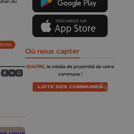
lution du
ECINS
Où nous capter
QU4TRE
, le média de proximité de votre
r
commune !
Partagez sur FaceBook
Partagez sur LinkedIn
Partagez sur Whatsapp
LISTE DES COMMUNES