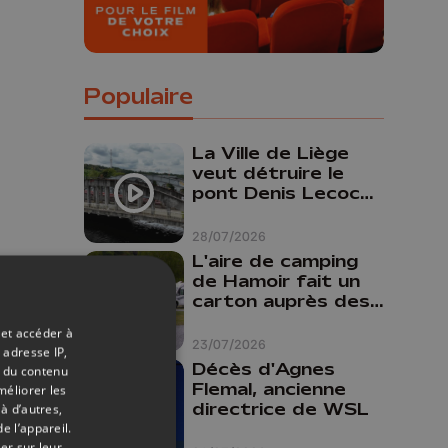
Populaire
La Ville de Liège
veut détruire le
pont Denis Lecocq
mais manque de
budget pour le
28/07/2026
faire
L'aire de camping
de Hamoir fait un
carton auprès des
arbre
touristes
re et de
 et accéder à
23/07/2026
contrer, se
 adresse IP,
Décès d'Agnes
t du contenu
ller à la
Flemal, ancienne
méliorer les
Caroline
directrice de WSL
à d’autres,
e l’appareil.
er sur leur