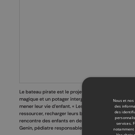
Le bateau pirate est le projet le plus avancé, mais 
magique et un potager intergénérationnel. L’objectif
Nous et nos 
mener leur vie d’enfant. « Les enfants vont pouvoir i
des informa
des identif
ressourcer, recharger leurs batteries, partager leurs 
personnalis
rencontre des enfants en dehors de tout soin, qui pe
services.
F
Genin, pédiatre responsable hospitalisation pédiat
notamment en
Vos choix 