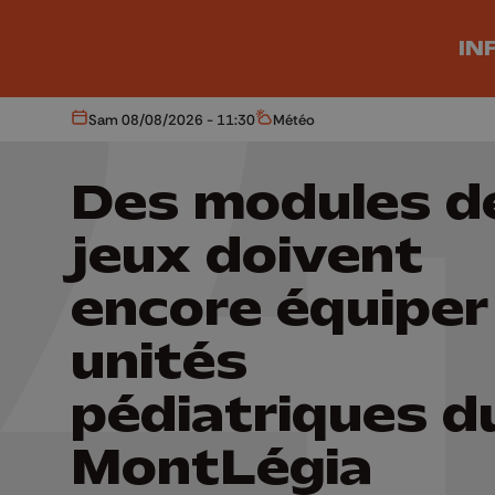
Aller au contenu principal
IN
Sam 08/08/2026 - 11:30
Météo
Aujourd'hui
Météo
Des modules d
jeux doivent
encore équiper
unités
pédiatriques d
MontLégia