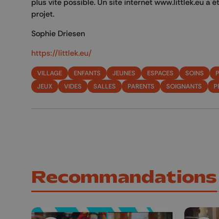
plus vite possible. Un site internet www.littlek.eu a 
projet.
Sophie Driesen
https://littlek.eu/
VILLAGE
ENFANTS
JEUNES
ESPACES
SOINS
P
JEUX
VIDES
SALLES
PARENTS
SOIGNANTS
P
Recommandations