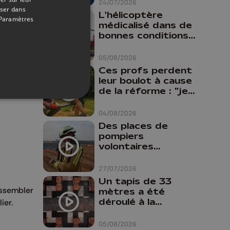
24/07/2026
oser dans
L'hélicoptère
Paramètres
médicalisé dans de
bonnes conditions à
Oupeye
05/08/2026
Ces profs perdent
leur boulot à cause
de la réforme : "je
travaillais bien plus
comme prof que
04/08/2026
comme
Des places de
pharmacienne"
pompiers
volontaires
disponibles en
province de Liège :
27/07/2026
"Un citoyen qui
Un tapis de 33
n'est formé ne
assembler
mètres a été
peut pas nous
déroulé à la
ier.
aider"
Cathédrale de
Liège
05/08/2026