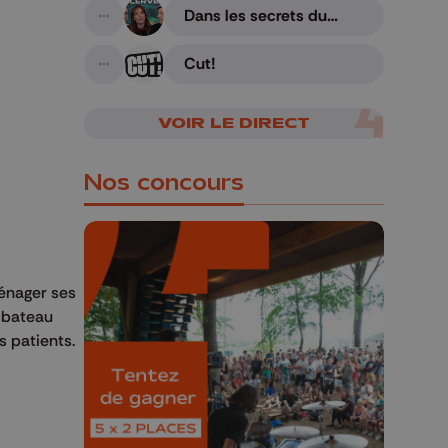
Dans les secrets du
A suivre
cerveau humain
Cut!
A suivre
VOIR LE DIRECT
Nos concours
ménager ses
t bateau
🎁 Gagnez 5x2
s patients.
places pour le
Bucolique Ferrières
Festival 🌿🎶
Concours valable jusqu'au 9 août,