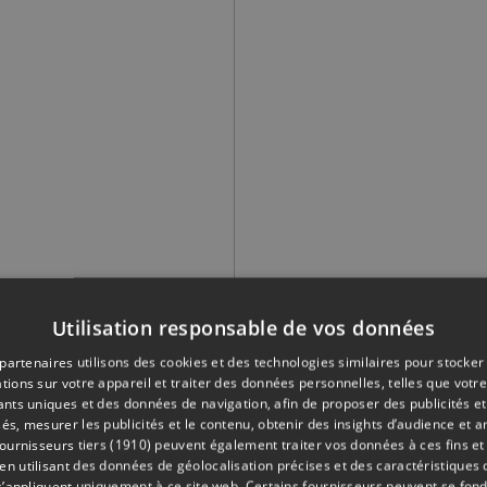
Utilisation responsable de vos données
deux autres modules viendront équiper la clinique du CHC, un 
 est de permettre aux jeunes patients de sortir de leur chamb
partenaires utilisons des cookies et des technologies similaires pour stocker
nteragir entre eux et échanger. Les parents vont pouvoir se ren
tions sur votre appareil et traiter des données personnelles, telles que votre
iants uniques et des données de navigation, afin de proposer des publicités e
expériences. C'est aussi un lieu où les soignants vont pouvoir a
és, mesurer les publicités et le contenu, obtenir des insights d’audience et a
ut parfois paraître extrêmement traumatisant », ajoute le Dr 
ournisseurs tiers (1910)
peuvent également traiter vos données à ces fins et 
rique CHC-MontLégia.
 utilisant des données de géolocalisation précises et des caractéristiques d
s’appliquent uniquement à ce site web. Certains fournisseurs peuvent se fond