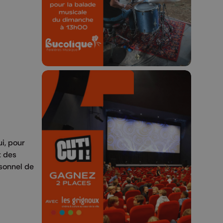
23h59.
🎬 Concours CUT x
i, pour
Les Grignoux ✨
t des
rsonnel de
Concours permanent - 2 places à
gagner chaque semaine !