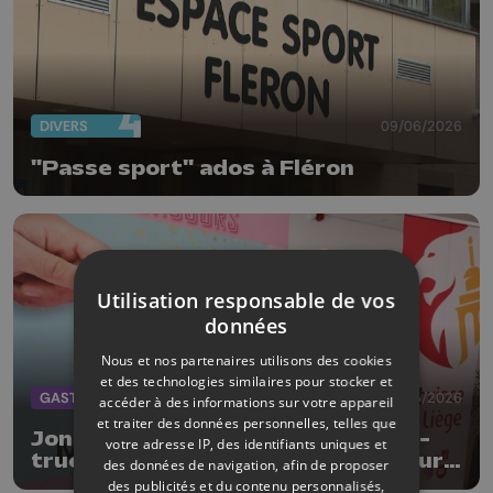
DIVERS
09/06/2026
"Passe sport" ados à Fléron
Utilisation responsable de vos
données
Nous et nos partenaires utilisons des cookies
et des technologies similaires pour stocker et
GASTRONOMIE
20/05/2026
accéder à des informations sur votre appareil
et traiter des données personnelles, telles que
Jonathan Morabito avec son food-
votre adresse IP, des identifiants uniques et
truck John John devient le meilleur
des données de navigation, afin de proposer
glacier de la province de Liège
des publicités et du contenu personnalisés,