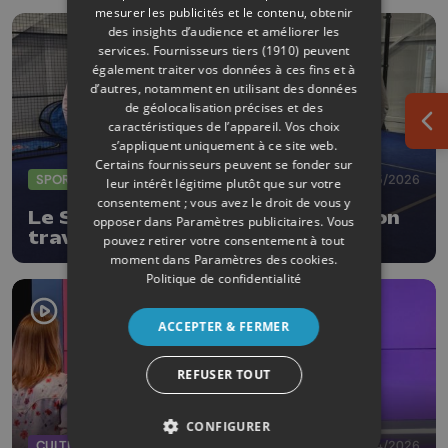
mesurer les publicités et le contenu, obtenir
des insights d’audience et améliorer les
services.
Fournisseurs tiers (1910)
peuvent
également traiter vos données à ces fins et à
d’autres, notamment en utilisant des données
de géolocalisation précises et des
caractéristiques de l’appareil. Vos choix
Ouv
s’appliquent uniquement à ce site web.
Certains fournisseurs peuvent se fonder sur
SPORTS
04/05/2026
leur intérêt légitime plutôt que sur votre
consentement ; vous avez le droit de vous y
Le Squash22 récompensé pour son
opposer dans
Paramètres publicitaires
. Vous
travail avec les jeunes en padel
pouvez retirer votre consentement à tout
moment dans
Paramètres des cookies
.
Politique de confidentialité
ACCEPTER & FERMER
REFUSER TOUT
CONFIGURER
CULTURE
18/04/2026