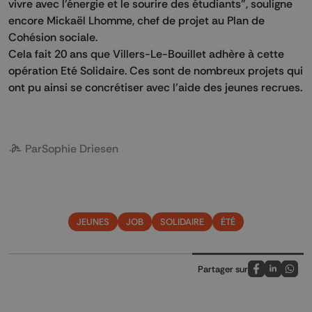
vivre avec l’énergie et le sourire des étudiants", souligne
encore Mickaël Lhomme, chef de projet au Plan de
Cohésion sociale.
Cela fait 20 ans que Villers-Le-Bouillet adhère à cette
opération Eté Solidaire. Ces sont de nombreux projets qui
ont pu ainsi se concrétiser avec l’aide des jeunes recrues.
Par
Sophie Driesen
JEUNES
JOB
SOLIDAIRE
ÉTÉ
Partager sur
Partagez sur
Partagez 
Parta