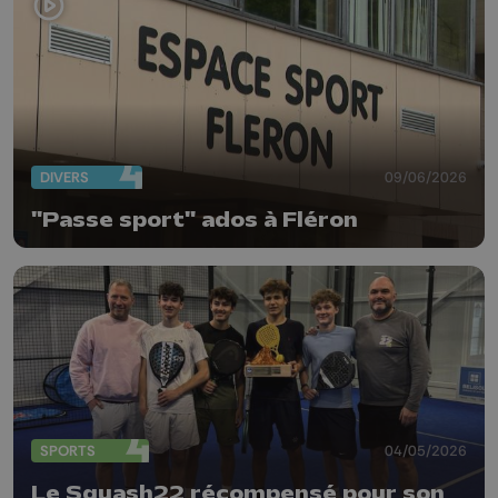
DIVERS
09/06/2026
"Passe sport" ados à Fléron
SPORTS
04/05/2026
Le Squash22 récompensé pour son