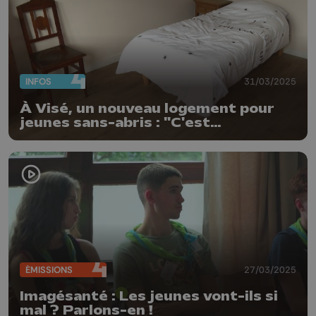
INFOS
31/03/2025
À Visé, un nouveau logement pour
jeunes sans-abris : "C'est
l'accompagnement qui fait qu'on
arrive à les sortir de la rue"
ÉMISSIONS
27/03/2025
Imagésanté : Les jeunes vont-ils si
mal ? Parlons-en !