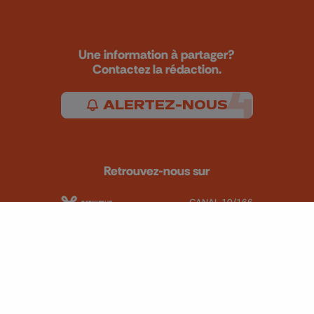
Une information à partager?
Contactez la rédaction.
ALERTEZ-NOUS
Retrouvez-nous sur
CANAL 10/166
CANAL 11/12/55
CANAL 13 OU 65