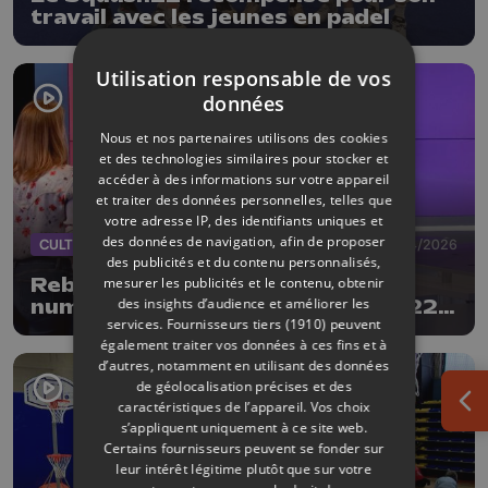
travail avec les jeunes en padel
Utilisation responsable de vos
données
Nous et nos partenaires utilisons des cookies
et des technologies similaires pour stocker et
accéder à des informations sur votre appareil
et traiter des données personnelles, telles que
votre adresse IP, des identifiants uniques et
des données de navigation, afin de proposer
CULTURE
18/04/2026
des publicités et du contenu personnalisés,
mesurer les publicités et le contenu, obtenir
Reboot - laboratoire des arts
des insights d’audience et améliorer les
numériques : clôture publique le 22
services.
Fournisseurs tiers (1910)
peuvent
avril
également traiter vos données à ces fins et à
d’autres, notamment en utilisant des données
de géolocalisation précises et des
caractéristiques de l’appareil. Vos choix
Ouv
s’appliquent uniquement à ce site web.
Certains fournisseurs peuvent se fonder sur
leur intérêt légitime plutôt que sur votre