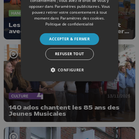
consentement ; vous avez le droit de vous y
opposer dans
Paramètres publicitaires
. Vous
pouvez retirer votre consentement à tout
HANDISPORTS
03/12/2025
moment dans
Paramètres des cookies
.
Politique de confidentialité
Les Maisons de Jeunes en contact
avec le monde du handicap à travers
le sport
ACCEPTER & FERMER
REFUSER TOUT
CONFIGURER
CULTURE
13/11/2025
140 ados chantent les 85 ans des
Jeunes Musicales