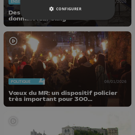
ENSEIGNEMENT
16/01/2026
CONFIGURER
Des profs liégeois contestent en
donnant leur sang
POLITIQUE
08/01/2026
Vœux du MR: un dispositif policier
très important pour 300
manifestants