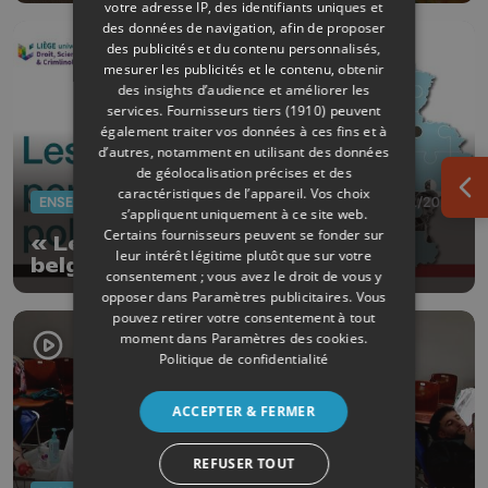
votre adresse IP, des identifiants uniques et
des données de navigation, afin de proposer
des publicités et du contenu personnalisés,
mesurer les publicités et le contenu, obtenir
des insights d’audience et améliorer les
services.
Fournisseurs tiers (1910)
peuvent
également traiter vos données à ces fins et à
d’autres, notamment en utilisant des données
de géolocalisation précises et des
caractéristiques de l’appareil. Vos choix
Ouv
ENSEIGNEMENT
27/01/2026
s’appliquent uniquement à ce site web.
Certains fournisseurs peuvent se fonder sur
« Les personnalités politiques
leur intérêt légitime plutôt que sur votre
belges » dans un MOOC
consentement ; vous avez le droit de vous y
opposer dans
Paramètres publicitaires
. Vous
pouvez retirer votre consentement à tout
moment dans
Paramètres des cookies
.
Politique de confidentialité
ACCEPTER & FERMER
REFUSER TOUT