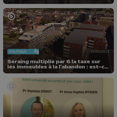
droits LGBTQIA+
POLITIQUE
29/04/2026
Seraing multiplie par 6 la taxe sur
les immeubles à la l'abandon : est-ce
un succès ?