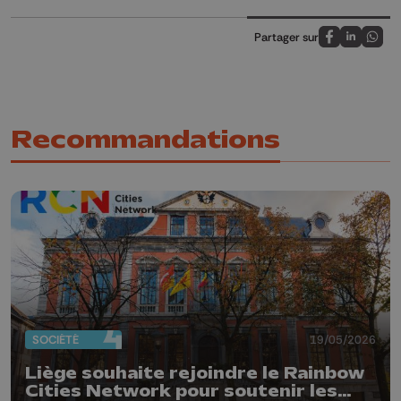
Partager sur
Partagez sur
Partagez 
Parta
Recommandations
SOCIÉTÉ
19/05/2026
Liège souhaite rejoindre le Rainbow
Cities Network pour soutenir les