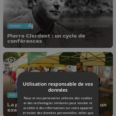
DIVERS
17/03/2026
Pierre Clerdent : un cycle de
conférences
Utilisation responsable de vos
données
POLITIQUE
11/03/2026
Nous et nos partenaires utilisons des cookies
et des technologies similaires pour stocker et
La politique alimentaire de Liège, un
accéder à des informations sur votre appareil
exemple européen ?
et traiter des données personnelles, telles que