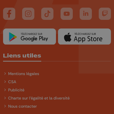
Suivez-nous sur FaceBook
Suivez-nous sur Instagram
Suivez-nous sur TikTok
Suivez-nous sur YouTube
Suivez-nous sur
Suiv
Liens utiles
Mentions légales
CSA
Publicité
Charte sur l'égalité et la diversité
Nous contacter