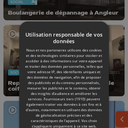
SOCIAL
17/09/2021
Boulangerie de dépannage à Angleur
Utilisation responsable de vos
données
Nous et nos partenaires utilisons des cookies
et des technologies similaires pour stocker et
accéder à des informations sur votre appareil
et traiter des données personnelles, telles que
votre adresse IP, des identifiants uniques et
SOCIÉTÉ
15/02/2021
des données de navigation, afin de proposer
Reprise en force pour les salons de
des publicités et du contenu personnalisés,
mesurer les publicités et le contenu, obtenir
coiffure
des insights d’audience et améliorer les
services.
Fournisseurs tiers (1910)
peuvent
également traiter vos données à ces fins et à
d’autres, notamment en utilisant des données
de géolocalisation précises et des
caractéristiques de l’appareil. Vos choix
Ouv
s’appliquent uniquement à ce site web.