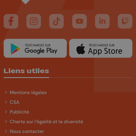
Suivez-nous sur FaceBook
Suivez-nous sur Instagram
Suivez-nous sur TikTok
Suivez-nous sur YouTube
Suivez-nous sur
Suiv
Liens utiles
Mentions légales
CSA
Publicité
Charte sur l'égalité et la diversité
Nous contacter