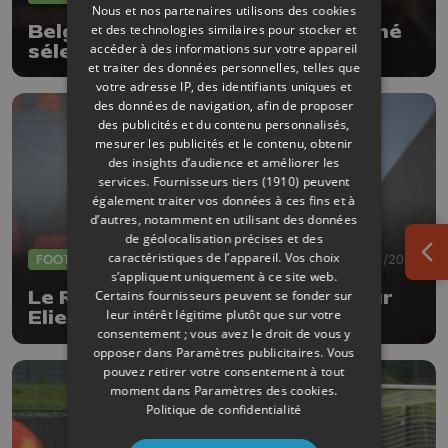
Nous et nos partenaires utilisons des cookies
et des technologies similaires pour stocker et
Belgian Lions : Lionel Bosco nommé
accéder à des informations sur votre appareil
sélectionneur intérimaire
et traiter des données personnelles, telles que
votre adresse IP, des identifiants uniques et
des données de navigation, afin de proposer
des publicités et du contenu personnalisés,
mesurer les publicités et le contenu, obtenir
des insights d’audience et améliorer les
services.
Fournisseurs tiers (1910)
peuvent
également traiter vos données à ces fins et à
d’autres, notamment en utilisant des données
de géolocalisation précises et des
caractéristiques de l’appareil. Vos choix
FOOTBALL
30/07/2026
Ouv
s’appliquent uniquement à ce site web.
Certains fournisseurs peuvent se fonder sur
Le RFC Liège recrute le défenseur
leur intérêt légitime plutôt que sur votre
Elie Ilunga Kitoko
consentement ; vous avez le droit de vous y
opposer dans
Paramètres publicitaires
. Vous
pouvez retirer votre consentement à tout
moment dans
Paramètres des cookies
.
Politique de confidentialité