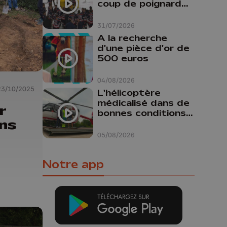
coup de poignard
dans le dos "
31/07/2026
A la recherche
d'une pièce d'or de
500 euros
04/08/2026
23/10/2025
L'hélicoptère
médicalisé dans de
r
bonnes conditions à
ns
Oupeye
05/08/2026
Notre app