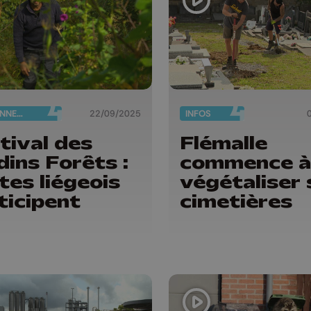
ENVIRONNEMENT
22/09/2025
INFOS
tival des
Flémalle
dins Forêts :
commence à
ites liégeois
végétaliser 
ticipent
cimetières