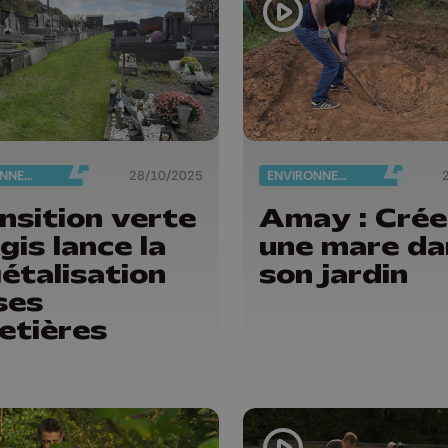
ENVIRONNEMENT
28/10/2025
ENVIRONNEMENT
nsition verte
Amay : Crée
ngis lance la
une mare da
étalisation
son jardin
ses
etières