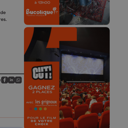
 de
res.
🎬 Concours CUT x
Les Grignoux ✨
r
Partagez sur FaceBook
Partagez sur LinkedIn
Partagez sur Whatsapp
Concours permanent - 2 places à
gagner chaque semaine !