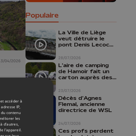
Populaire
La Ville de Liège
veut détruire le
pont Denis Lecocq
mais manque de
budget pour le
28/07/2026
13/04/2026
faire
L'aire de camping
de Hamoir fait un
carton auprès des
e la
touristes
23/07/2026
ches
Décès d'Agnes
 et accéder à
Flemal, ancienne
 adresse IP,
directrice de WSL
t du contenu
méliorer les
24/07/2026
à d’autres,
e l’appareil.
Ces profs perdent
er sur leur