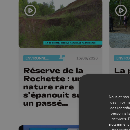
ENVIRONNEMENT
13/06/2026
Réserve de la
La 
Rochette : une
Cas
nature rare
publ
s'épanouit sur
spe
Nous et nos 
un passé
sou
des informa
des identif
industriel pollué
vig
personnalis
services.
F
notamment en
Vos choix 