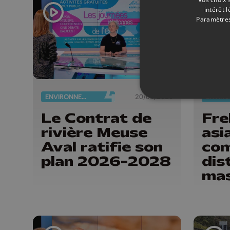
intérêt 
Paramètres
ENVIRONNEMENT
20/03/2026
Le Contrat de
Fre
rivière Meuse
asi
Aval ratifie son
co
plan 2026-2028
dis
ma
des