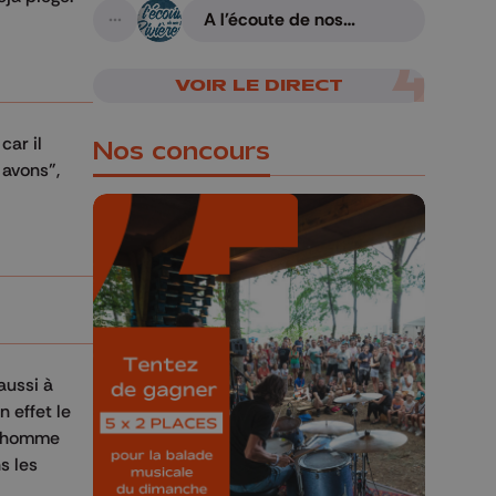
A l'écoute de nos
A suivre
rivières
VOIR LE DIRECT
car il
Nos concours
avons",
🎁 Gagnez 5x2
places pour le
Bucolique Ferrières
aussi à
Festival 🌿🎶
 effet le
 l'homme
Concours valable jusqu'au 9 août,
s les
23h59.