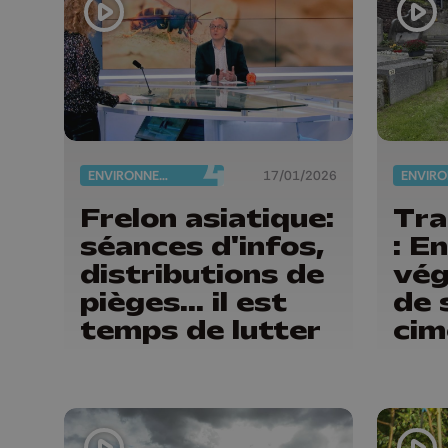
ENVIRONNEMENT
17/01/2026
Frelon asiatique:
Tra
séances d'infos,
: E
distributions de
vég
pièges... il est
de 
temps de lutter
cim