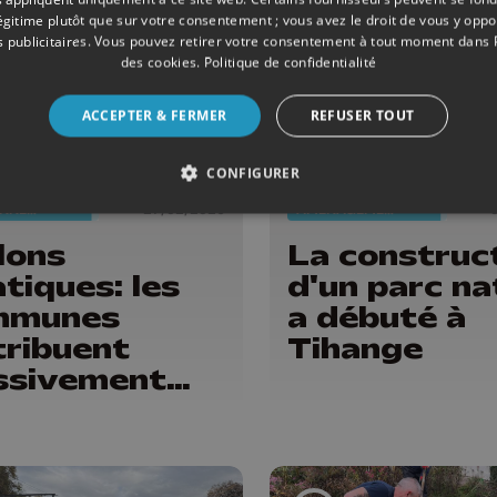
légitime plutôt que sur votre consentement ; vous avez le droit de vous y opp
 publicitaires
. Vous pouvez retirer votre consentement à tout moment dans
des cookies
.
Politique de confidentialité
ACCEPTER & FERMER
REFUSER TOUT
CONFIGURER
ENVIRONNEMENT
27/02/2026
AMÉNAGEMENT DU TERRITOIRE
lons
La construc
atiques: les
d'un parc na
mmunes
a débuté à
tribuent
Tihange
ssivement
 pièges