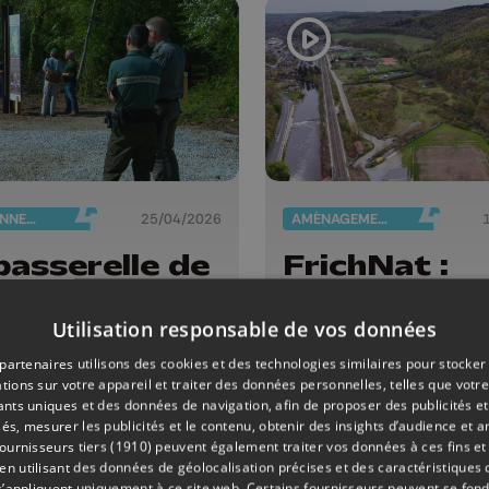
ENVIRONNEMENT
25/04/2026
AMÉNAGEMENT DU TERRITOIRE
passerelle de
FrichNat :
ter ouvre au
inventaire d
ic : un site
biodiversité
Utilisation responsable de vos données
ctaculaire
dans les fri
partenaires utilisons des cookies et des technologies similaires pour stocker
s haute
industrielles
tions sur votre appareil et traiter des données personnelles, telles que votre
iants uniques et des données de navigation, afin de proposer des publicités e
ilance
és, mesurer les publicités et le contenu, obtenir des insights d’audience et a
ournisseurs tiers (1910)
peuvent également traiter vos données à ces fins et 
 utilisant des données de géolocalisation précises et des caractéristiques d
s’appliquent uniquement à ce site web. Certains fournisseurs peuvent se fond