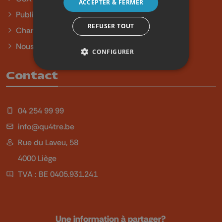
ACCEPTER & FERMER
Publicité
REFUSER TOUT
Charte sur l'égalité et la diversité
Nous contacter
CONFIGURER
Contact
04 254 99 99
info@qu4tre.be
Rue du Laveu, 58
4000 Liège
TVA : BE 0405.931.241
Une information à partager?