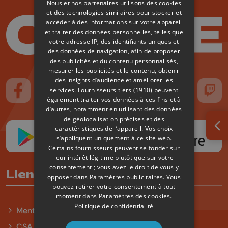
Nous et nos partenaires utilisons des cookies
et des technologies similaires pour stocker et
accéder à des informations sur votre appareil
et traiter des données personnelles, telles que
votre adresse IP, des identifiants uniques et
des données de navigation, afin de proposer
des publicités et du contenu personnalisés,
mesurer les publicités et le contenu, obtenir
des insights d’audience et améliorer les
services.
Fournisseurs tiers (1910)
peuvent
Suivez-nous sur FaceBook
Suivez-nous sur Instagram
Suivez-nous sur TikTok
Suivez-nous sur YouTube
Suivez-nous sur
Suiv
également traiter vos données à ces fins et à
d’autres, notamment en utilisant des données
de géolocalisation précises et des
caractéristiques de l’appareil. Vos choix
Ouv
s’appliquent uniquement à ce site web.
Certains fournisseurs peuvent se fonder sur
leur intérêt légitime plutôt que sur votre
consentement ; vous avez le droit de vous y
Liens utiles
opposer dans
Paramètres publicitaires
. Vous
pouvez retirer votre consentement à tout
moment dans
Paramètres des cookies
.
Politique de confidentialité
Mentions légales
CSA