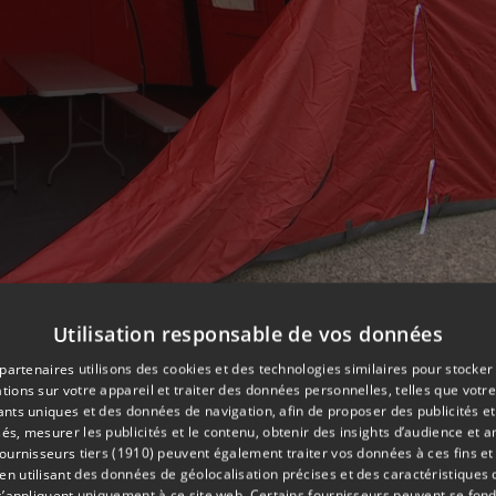
Utilisation responsable de vos données
partenaires utilisons des cookies et des technologies similaires pour stocker
tions sur votre appareil et traiter des données personnelles, telles que votre
s. Ils sont adaptés aux feux de prairies et aux inondations.
iants uniques et des données de navigation, afin de proposer des publicités e
évoluer en terrains difficiles. Ils sont également équipés de 
és, mesurer les publicités et le contenu, obtenir des insights d’audience et a
ournisseurs tiers (1910)
peuvent également traiter vos données à ces fins et 
riel portatif. Donc on a des motos pompes portables et des tu
 utilisant des données de géolocalisation précises et des caractéristiques d
s’appliquent uniquement à ce site web. Certains fournisseurs peuvent se fond