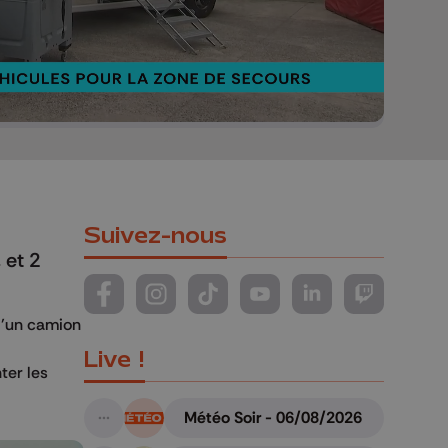
Activer le son
Suivez-nous
 et 2
Suivez-nous sur FaceBook
Suivez-nous sur Instagram
Suivez-nous sur TikTok
Suivez-nous sur YouTube
Suivez-nous sur Li
Suivez-nous
d’un camion
Live !
ter les
Météo Soir - 06/08/2026
A suivre