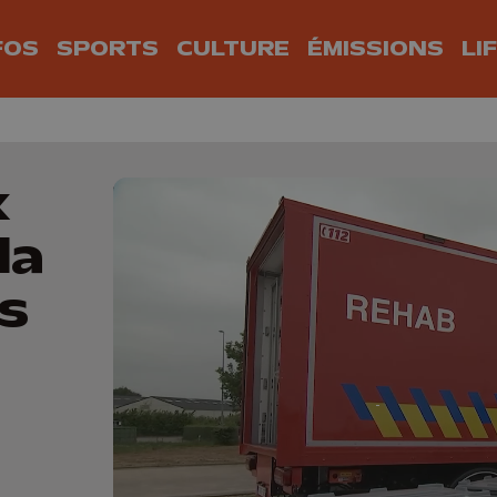
FOS
SPORTS
CULTURE
ÉMISSIONS
LI
x
la
s