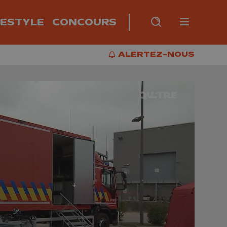
FESTYLE
CONCOURS
Burger m
RECHERCHE
PLUS
BUR
ALERTEZ-NOUS
ALERTEZ-NOUS