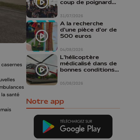
coup de poignard
dans le dos "
31/07/2026
A la recherche
d'une pièce d'or de
500 euros
04/08/2026
L'hélicoptère
médicalisé dans de
s casernes
bonnes conditions à
Oupeye
uvelles
05/08/2026
'ambulances
 la santé
Notre app
 mais