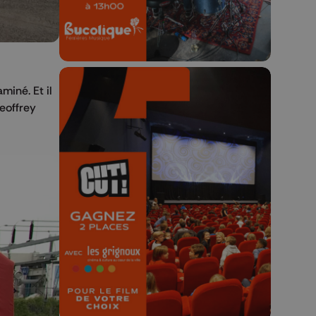
miné. Et il
eoffrey
🎬 Concours CUT x
Les Grignoux ✨
Concours permanent - 2 places à
gagner chaque semaine !