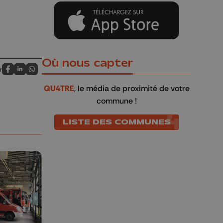
Où nous capter
r
Partagez sur FaceBook
Partagez sur LinkedIn
Partagez sur Whatsapp
QU4TRE
, le média de proximité de votre
commune !
LISTE DES COMMUNES