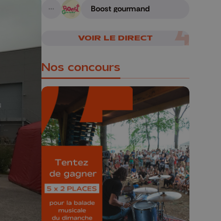
Boost gourmand
A suivre
VOIR LE DIRECT
Nos concours
🎁 Gagnez 5x2
places pour le
Bucolique Ferrières
Festival 🌿🎶
Concours valable jusqu'au 9 août,
23h59.