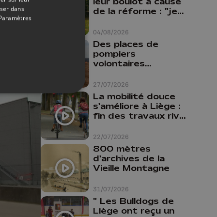
leur boulot à cause
 de
oser dans
de la réforme : "je
Paramètres
travaillais bien plus
comme prof que
04/08/2026
comme
Des places de
pharmacienne"
pompiers
volontaires
disponibles en
province de Liège :
27/07/2026
"Un citoyen qui
La mobilité douce
n'est formé ne
s'améliore à Liège :
peut pas nous
fin des travaux rive
aider"
gauche, pistes
cyclo-piétonnes
22/07/2026
Avroy et
800 mètres
Guillemins...
d'archives de la
Vieille Montagne
31/07/2026
" Les Bulldogs de
Liège ont reçu un