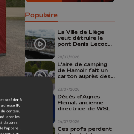
Populaire
La Ville de Liège
veut détruire le
pont Denis Lecocq
mais manque de
budget pour le
28/07/2026
faire
L'aire de camping
de Hamoir fait un
carton auprès des
touristes
23/07/2026
Décès d'Agnes
 et accéder à
Flemal, ancienne
 adresse IP,
 Ces
directrice de WSL
t du contenu
matériel
méliorer les
24/07/2026
à d’autres,
yaux qui
e l’appareil.
Ces profs perdent
er sur leur