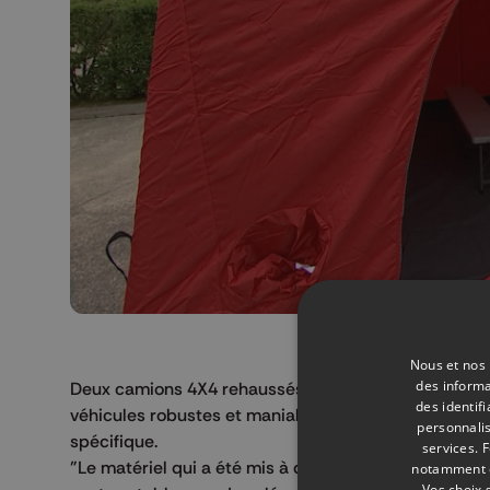
Nous et nos 
des informa
Deux camions 4X4 rehaussés ont également été acheté
des identif
véhicules robustes et maniables ont été conçus pour 
personnalis
spécifique.
services.
F
"Le matériel qui a été mis à disposition est du maté
notamment en
Vos choix 