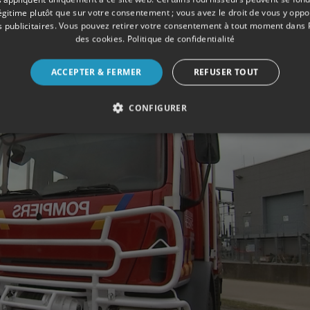
nnel de pouvoir emmener l'entièreté du matériel au plus près
légitime plutôt que sur votre consentement ; vous avez le droit de vous y opp
 conseiller technique zonal pour les feux d'espaces naturels.
 publicitaires
. Vous pouvez retirer votre consentement à tout moment dans
des cookies
.
Politique de confidentialité
ACCEPTER & FERMER
REFUSER TOUT
CONFIGURER