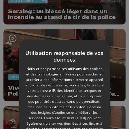
FAITS DIVERS
05/06/2026
Seraing : un blessé léger dans un
incendie au stand de tir de la police
Utilisation responsable de vos
données
Nous et nos partenaires utilisons des cookies
et des technologies similaires pour stocker et
INFOS
26/03/2026
accéder à des informations sur votre appareil
et traiter des données personnelles, telles que
Vive émotion lors de l'hommage à
votre adresse IP, des identifiants uniques et
Pol Muller, pompier décédé lors d'un
des données de navigation, afin de proposer
exercice
des publicités et du contenu personnalisés,
mesurer les publicités et le contenu, obtenir
des insights d’audience et améliorer les
services.
Fournisseurs tiers (1910)
peuvent
également traiter vos données à ces fins et à
d’autres, notamment en utilisant des données