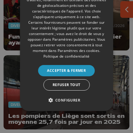
de géolocalisation précises et des
caractéristiques de l’appareil. Vos choix
Ouv
s’appliquent uniquement à ce site web.
Certains fournisseurs peuvent se fonder sur
DIVERS
26/03/2026
leur intérêt légitime plutôt que sur votre
consentement ; vous avez le droit de vous y
Funérailles de Pol Muller, le pompier
opposer dans
Paramètres publicitaires
. Vous
ayant fait une chute mortelle
pouvez retirer votre consentement à tout
moment dans
Paramètres des cookies
.
Politique de confidentialité
ACCEPTER & FERMER
REFUSER TOUT
CONFIGURER
DIVERS
26/02/2026
Les pompiers de Liège sont sortis en
moyenne 25,7 fois par jour en 2025