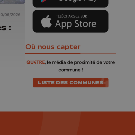
30/06/2026
s :
i
Où nous capter
QU4TRE
, le média de proximité de votre
commune !
LISTE DES COMMUNES