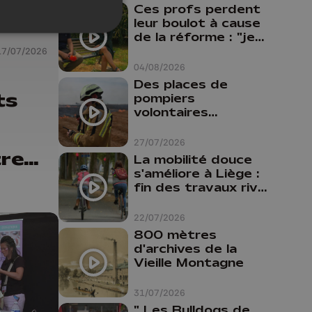
Ces profs perdent
leur boulot à cause
de la réforme : "je
travaillais bien plus
17/07/2026
comme prof que
04/08/2026
comme
Des places de
pharmacienne"
ts
pompiers
volontaires
disponibles en
province de Liège :
27/07/2026
"Un citoyen qui
tre
La mobilité douce
n'est formé ne
s'améliore à Liège :
s de
peut pas nous
fin des travaux rive
aider"
gauche, pistes
cyclo-piétonnes
22/07/2026
Avroy et
800 mètres
Guillemins...
d'archives de la
Vieille Montagne
31/07/2026
" Les Bulldogs de