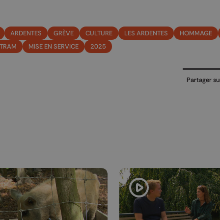
ARDENTES
GRÈVE
CULTURE
LES ARDENTES
HOMMAGE
 TRAM
MISE EN SERVICE
2025
Partager su