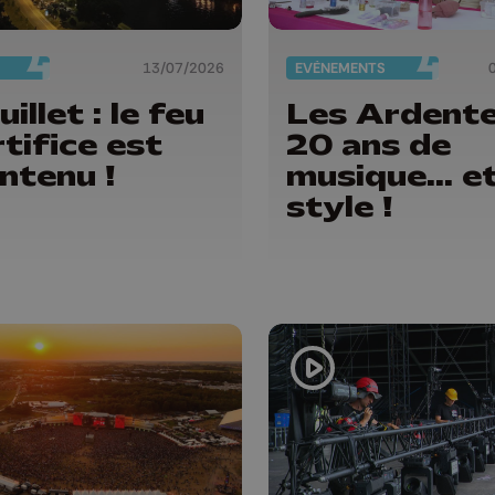
13/07/2026
EVÈNEMENTS
uillet : le feu
Les Ardente
rtifice est
20 ans de
ntenu !
musique... e
style !