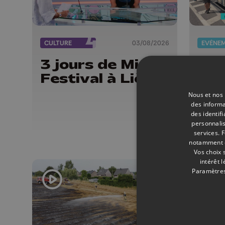
CULTURE
03/08/2026
EVÈNE
3 jours de Micro
La 
Festival à Liège
est
Nous et nos 
des informa
des identif
personnalis
services.
F
notamment en
Vos choix 
intérêt 
Paramètres