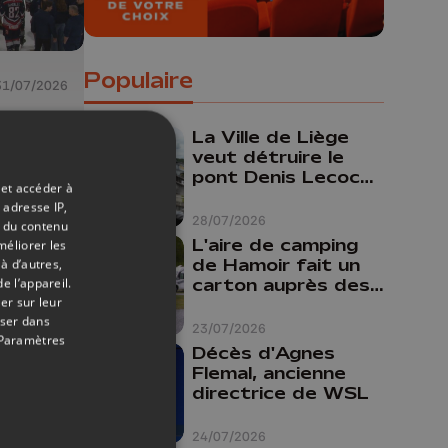
Populaire
31/07/2026
gs
La Ville de Liège
t
veut détruire le
pont Denis Lecocq
p de
 et accéder à
mais manque de
s le
 adresse IP,
budget pour le
28/07/2026
t du contenu
faire
L'aire de camping
méliorer les
de Hamoir fait un
à d’autres,
carton auprès des
e l’appareil.
er sur leur
touristes
oser dans
23/07/2026
Paramètres
Décès d'Agnes
Flemal, ancienne
directrice de WSL
24/07/2026