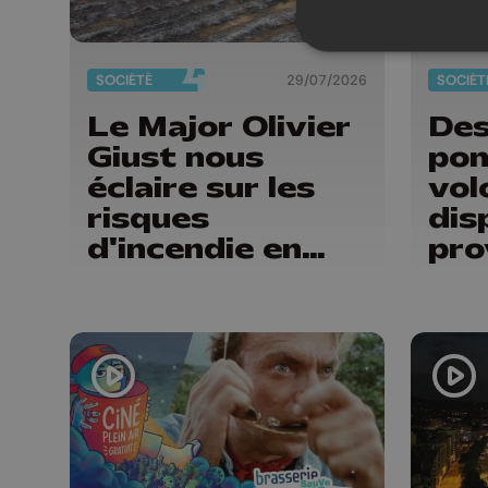
SOCIÉTÉ
29/07/2026
SOCIÉT
Le Major Olivier
Des
Giust nous
pom
éclaire sur les
vol
risques
dis
d'incendie en
pro
Belgique : "Un
Liè
incendie comme
cit
en Gironde ne
for
pourrait pas
pas
avoir lieu chez
nous"