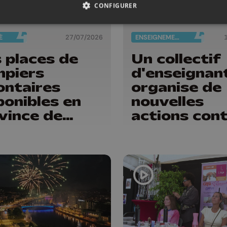
CONFIGURER
É
27/07/2026
ENSEIGNEMENT
 places de
Un collectif
piers
d'enseignan
ontaires
organise de
ponibles en
nouvelles
vince de
actions con
ge : "Un
les réforme
oyen qui n'est
la FWB
mé ne peut
 nous aider"