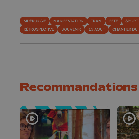
SIDÉRURGIE
MANIFESTATION
TRAM
FÊTE
SPORT
RÉTROSPECTIVE
SOUVENIR
15 AOUT
CHANTIER DU
Recommandations