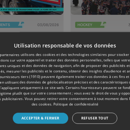
MENTS
03/08/2026
HOCKEY
foire de Huy
" Les Bulldo
 de retour
de Liège on
Utilisation responsable de vos données
reçu un cou
partenaires utilisons des cookies et des technologies similaires pour stocker
poignard dan
tions sur votre appareil et traiter des données personnelles, telles que votre
iants uniques et des données de navigation, afin de proposer des publicités e
dos "
és, mesurer les publicités et le contenu, obtenir des insights d’audience et a
ournisseurs tiers (1910)
peuvent également traiter vos données à ces fins et 
 utilisant des données de géolocalisation précises et des caractéristiques d
s’appliquent uniquement à ce site web. Certains fournisseurs peuvent se fond
légitime plutôt que sur votre consentement ; vous avez le droit de vous y opp
 publicitaires
. Vous pouvez retirer votre consentement à tout moment dans
des cookies
.
Politique de confidentialité
ACCEPTER & FERMER
REFUSER TOUT