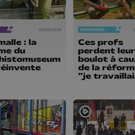
04/08/2026
ENSEIGNEMENT
alle : la
Ces profs
me du
perdent leur
éhistomuseum
boulot à ca
réinvente
de la réform
"je travailla
bien plus c
prof que c
pharmacien