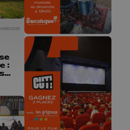
23h59.
04/08/2026
use
e :
is
🎬 Concours CUT x
omme
Les Grignoux ✨
omme
Concours permanent - 2 places à
ne"
gagner chaque semaine !