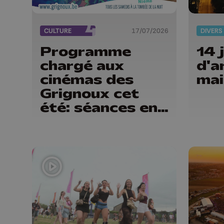
CULTURE
17/07/2026
DIVERS
Programme
14 j
chargé aux
d'a
cinémas des
mai
Grignoux cet
été: séances en
plein air,
concerts et
plats spéciaux à
la brasserie