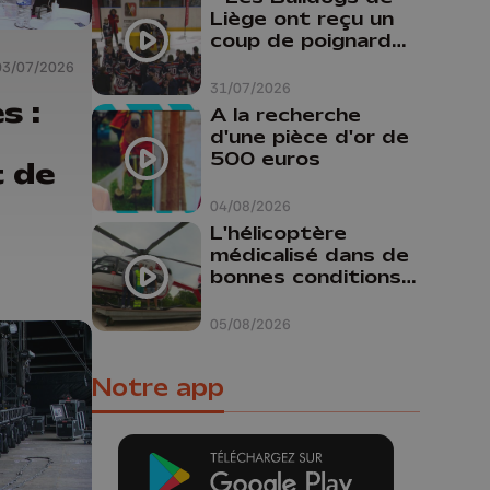
Liège ont reçu un
coup de poignard
dans le dos "
03/07/2026
31/07/2026
s :
A la recherche
d'une pièce d'or de
500 euros
t de
04/08/2026
L'hélicoptère
médicalisé dans de
bonnes conditions à
Oupeye
05/08/2026
Notre app