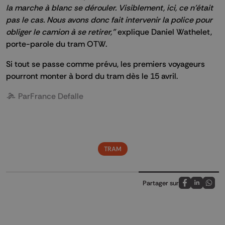
la marche à blanc se dérouler. Visiblement, ici, ce n'était
pas le cas. Nous avons donc fait intervenir la police pour
obliger le camion à se retirer,"
explique Daniel Wathelet,
porte-parole du tram OTW.
Si tout se passe comme prévu, les premiers voyageurs
pourront monter à bord du tram dès le 15 avril.
Par
France Defalle
TRAM
Partager sur
Partagez sur
Partagez 
Parta