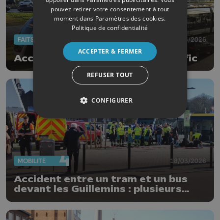
pouvez retirer votre consentement à tout
moment dans
Paramètres des cookies
.
Politique de confidentialité
FAITS DIVERS
18/03/2026
ACCEPTER & FERMER
Accident de tram: reprise du trafic
REFUSER TOUT
CONFIGURER
MOBILITÉ
18/03/2026
Accident entre un tram et un bus
devant les Guillemins : plusieurs
blessés