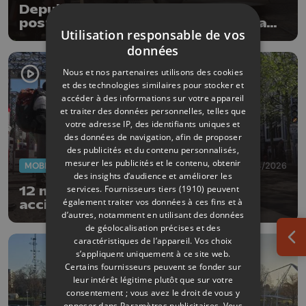
Depuis un an, la cabine du tram,
poste d'observation de la vie de la
Utilisation responsable de vos
cité
données
Nous et nos partenaires utilisons des cookies
et des technologies similaires pour stocker et
accéder à des informations sur votre appareil
et traiter des données personnelles, telles que
votre adresse IP, des identifiants uniques et
des données de navigation, afin de proposer
des publicités et du contenu personnalisés,
mesurer les publicités et le contenu, obtenir
MOBILITÉ
27/04/2026
des insights d’audience et améliorer les
services.
Fournisseurs tiers (1910)
peuvent
12 millions de voyageurs, 52
également traiter vos données à ces fins et à
accidents... Un an de tram en
d’autres, notamment en utilisant des données
chiffres
de géolocalisation précises et des
caractéristiques de l’appareil. Vos choix
Ouv
s’appliquent uniquement à ce site web.
Certains fournisseurs peuvent se fonder sur
leur intérêt légitime plutôt que sur votre
consentement ; vous avez le droit de vous y
opposer dans
Paramètres publicitaires
. Vous