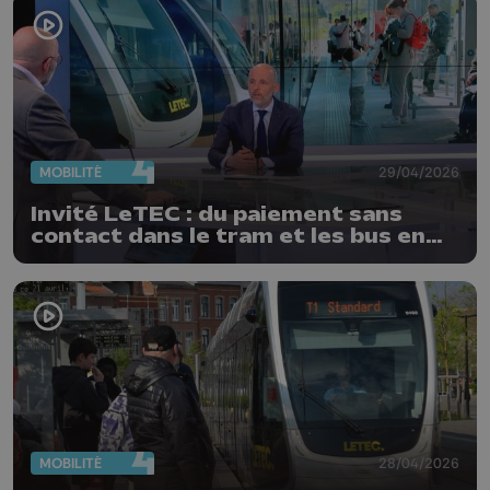
MOBILITÉ
29/04/2026
Invité LeTEC : du paiement sans
contact dans le tram et les bus en
2027
MOBILITÉ
28/04/2026