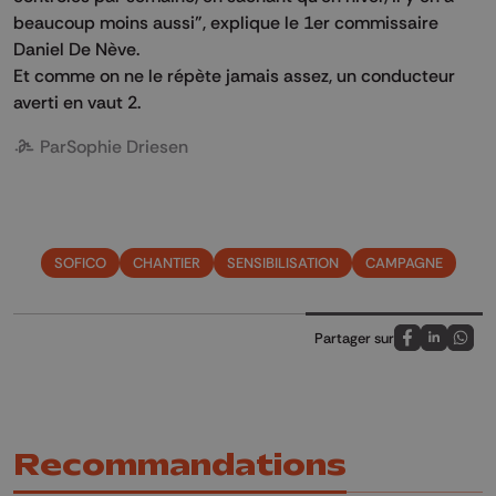
beaucoup moins aussi", explique le 1er commissaire
Daniel De Nève.
Et comme on ne le répète jamais assez, un conducteur
averti en vaut 2.
Par
Sophie Driesen
SOFICO
CHANTIER
SENSIBILISATION
CAMPAGNE
Partager sur
Partagez sur
Partagez 
Parta
Recommandations