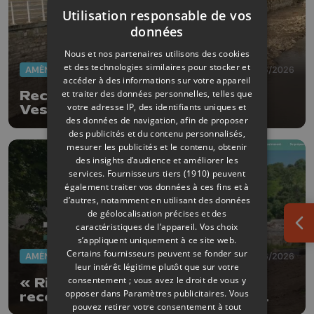
Utilisation responsable de vos
données
Nous et nos partenaires utilisons des cookies
et des technologies similaires pour stocker et
AMÉNAGEMENT DU TERRITOIRE
25/06/2026
accéder à des informations sur votre appareil
et traiter des données personnelles, telles que
Reconstruction de la Vallée de la
votre adresse IP, des identifiants uniques et
Vesdre : 2026 année décisive
des données de navigation, afin de proposer
des publicités et du contenu personnalisés,
mesurer les publicités et le contenu, obtenir
des insights d’audience et améliorer les
services.
Fournisseurs tiers (1910)
peuvent
également traiter vos données à ces fins et à
d’autres, notamment en utilisant des données
de géolocalisation précises et des
caractéristiques de l’appareil. Vos choix
Ouv
s’appliquent uniquement à ce site web.
Certains fournisseurs peuvent se fonder sur
AMÉNAGEMENT DU TERRITOIRE
25/06/2026
leur intérêt légitime plutôt que sur votre
consentement ; vous avez le droit de vous y
« Rives » : mieux comprendre la
opposer dans
Paramètres publicitaires
. Vous
reconstruction de la vallée de la
pouvez retirer votre consentement à tout
Vesdre