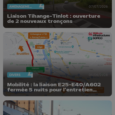
AMÉNAGEMENT DU TERRITOIRE
07/07/2026
Liaison Tihange-Tinlot : ouverture
de 2 nouveaux tronçons
DIVERS
05/06/2026
Mobilité : la liaison E25-E40/A602
fermée 5 nuits pour l’entretien
trimestriel