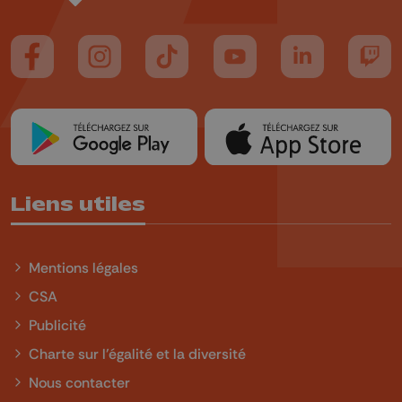
Suivez-nous sur FaceBook
Suivez-nous sur Instagram
Suivez-nous sur TikTok
Suivez-nous sur YouTube
Suivez-nous sur
Suiv
Liens utiles
Mentions légales
CSA
Publicité
Charte sur l'égalité et la diversité
Nous contacter