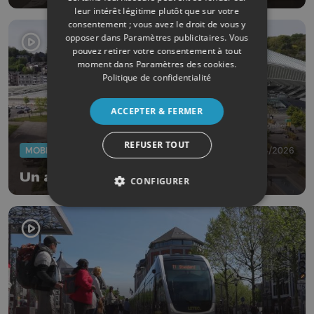
leur intérêt légitime plutôt que sur votre
consentement ; vous avez le droit de vous y
opposer dans
Paramètres publicitaires
. Vous
pouvez retirer votre consentement à tout
moment dans
Paramètres des cookies
.
Politique de confidentialité
ACCEPTER & FERMER
REFUSER TOUT
MOBILITÉ
30/04/2026
Un an de tram: et maintenant?
CONFIGURER