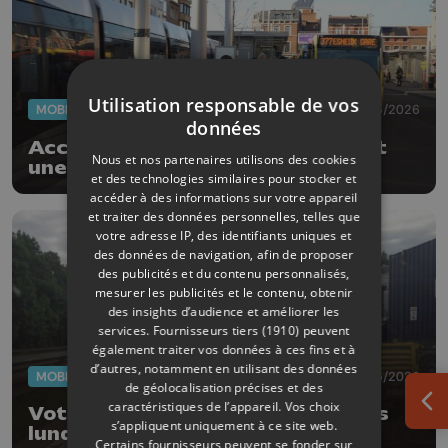
Utilisation responsable de vos
MOBILITÉ
27/05/2026
données
Accident entre 3 bus : le choc fait
Nous et nos partenaires utilisons des cookies
une dizaine de blessés
et des technologies similaires pour stocker et
accéder à des informations sur votre appareil
et traiter des données personnelles, telles que
votre adresse IP, des identifiants uniques et
des données de navigation, afin de proposer
des publicités et du contenu personnalisés,
mesurer les publicités et le contenu, obtenir
des insights d’audience et améliorer les
services.
Fournisseurs tiers (1910)
peuvent
également traiter vos données à ces fins et à
d’autres, notamment en utilisant des données
MOBILITÉ
07/05/2026
de géolocalisation précises et des
caractéristiques de l’appareil. Vos choix
Ouv
Vottem: de nouveaux travaux dès
s’appliquent uniquement à ce site web.
lundi à l'échangeur !
Certains fournisseurs peuvent se fonder sur