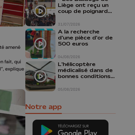
Liège ont reçu un
coup de poignard
dans le dos "
31/07/2026
A la recherche
d'une pièce d'or de
500 euros
 été amené
04/08/2026
 fait, qui
L'hélicoptère
", explique
médicalisé dans de
bonnes conditions à
Oupeye
05/08/2026
Notre app