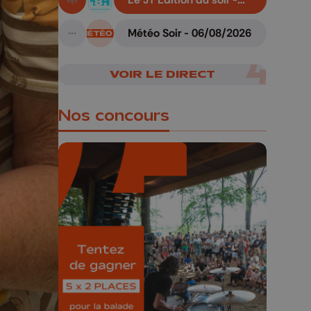
En live!
06/08/2026
Météo Soir - 06/08/2026
A suivre
VOIR LE DIRECT
Nos concours
🎁 Gagnez 5x2
places pour le
Bucolique Ferrières
Festival 🌿🎶
Concours valable jusqu'au 9 août,