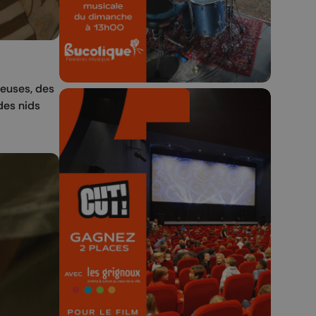
23h59.
leuses, des
des nids
🎬 Concours CUT x
Les Grignoux ✨
Concours permanent - 2 places à
gagner chaque semaine !