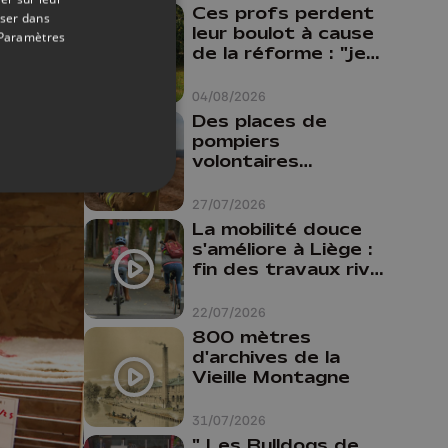
Ces profs perdent
oser dans
leur boulot à cause
Paramètres
de la réforme : "je
travaillais bien plus
comme prof que
04/08/2026
comme
Des places de
pharmacienne"
pompiers
volontaires
disponibles en
province de Liège :
27/07/2026
"Un citoyen qui
La mobilité douce
n'est formé ne
s'améliore à Liège :
peut pas nous
fin des travaux rive
aider"
gauche, pistes
cyclo-piétonnes
22/07/2026
Avroy et
800 mètres
Guillemins...
d'archives de la
Vieille Montagne
31/07/2026
" Les Bulldogs de