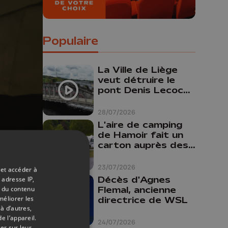
Populaire
La Ville de Liège
veut détruire le
pont Denis Lecocq
mais manque de
budget pour le
28/07/2026
faire
L'aire de camping
de Hamoir fait un
carton auprès des
touristes
23/07/2026
 et accéder à
Décès d'Agnes
à un coup
 adresse IP,
Flemal, ancienne
t du contenu
méliorer les
directrice de WSL
r et qu'il
à d’autres,
e l’appareil.
24/07/2026
er sur leur