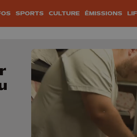
FOS
SPORTS
CULTURE
ÉMISSIONS
LI
r
u