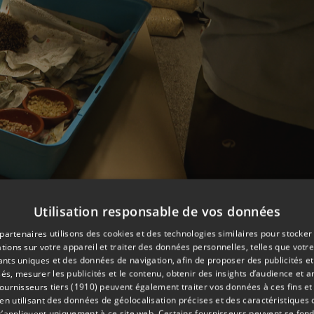
Utilisation responsable de vos données
partenaires utilisons des cookies et des technologies similaires pour stocker
. Il était infesté d’asticots suite à une blessure profonde due 
tions sur votre appareil et traiter des données personnelles, telles que votre
iants uniques et des données de navigation, afin de proposer des publicités e
és, mesurer les publicités et le contenu, obtenir des insights d’audience et a
ger, la mettre sous bouillotte pour qu'il aille un peu de chaleu
ournisseurs tiers (1910)
peuvent également traiter vos données à ces fins et 
ole.
 utilisant des données de géolocalisation précises et des caractéristiques d
s’appliquent uniquement à ce site web. Certains fournisseurs peuvent se fond