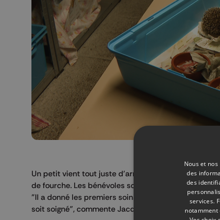
Nous et nos 
Un petit vient tout juste d’arriver ce matin au centre
des informa
des identif
de fourche. Les bénévoles sont au petits soins.
personnalis
"Il a donné les premiers soins. On va lui donner à man
services.
F
soit soigné", commente Jacqueline Delcourt, bénév
notamment en
Vos choix 