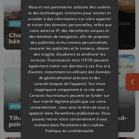
Nous et nos partenaires utilisons des cookies
et des technologies similaires pour stocker et
accéder à des informations sur votre appareil
DIVERS
26/06/2026
et traiter des données personnelles, telles que
votre adresse IP, des identifiants uniques et
Chaleurs records : des voiries en
des données de navigation, afin de proposer
béton se soulèvent
des publicités et du contenu personnalisés,
mesurer les publicités et le contenu, obtenir
des insights d’audience et améliorer les
services.
Fournisseurs tiers (1910)
peuvent
également traiter vos données à ces fins et à
d’autres, notamment en utilisant des données
de géolocalisation précises et des
caractéristiques de l’appareil. Vos choix
Ouv
s’appliquent uniquement à ce site web.
Certains fournisseurs peuvent se fonder sur
leur intérêt légitime plutôt que sur votre
MOBILITÉ
23/06/2026
consentement ; vous avez le droit de vous y
opposer dans
Paramètres publicitaires
. Vous
Tihange : fermeture totale du rond-
pouvez retirer votre consentement à tout
point du 27 juin au 4 juillet
moment dans
Paramètres des cookies
.
Politique de confidentialité