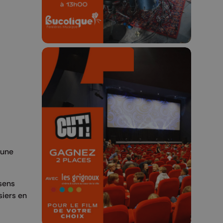
🎬 Concours CUT x
Les Grignoux ✨
Concours permanent - 2 places à
eune
gagner chaque semaine !
 sens
siers en