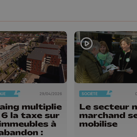
QUE
29/04/2026
SOCIÉTÉ
aing multiplie
Le secteur 
 6 la taxe sur
marchand s
 immeubles à
mobilise
l'abandon :