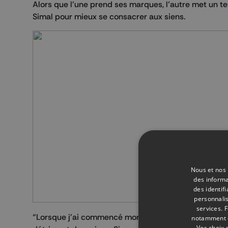
Alors que l’une prend ses marques, l’autre met un ter
Simal pour mieux se consacrer aux siens.
Nous et nos 
des informa
des identif
personnalis
services.
F
“Lorsque j’ai commencé mon mandat de bourgmestre
notamment en
Vos choix 