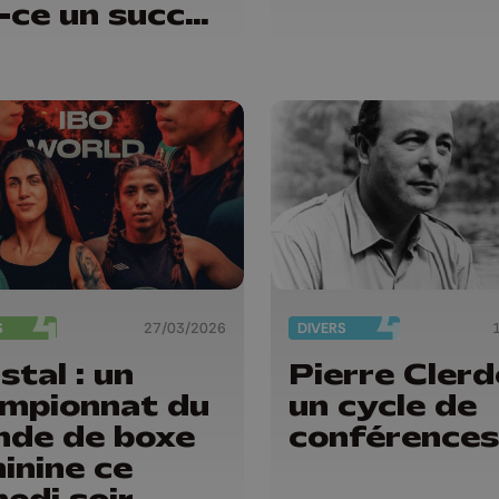
-ce un succès
S
27/03/2026
DIVERS
stal : un
Pierre Clerd
mpionnat du
un cycle de
de de boxe
conférences
inine ce