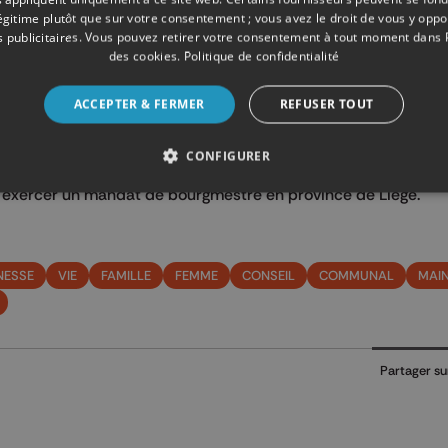
rd’hui j’aspire à retrouver plus de disponibilité auprès de ma
légitime plutôt que sur votre consentement ; vous avez le droit de vous y opp
 publicitaires
. Vous pouvez retirer votre consentement à tout moment dans
des cookies
.
Politique de confidentialité
ga ou encore la peinture et le dessin, Brigitte Simal a envie de
rs prochainement chez elle une famille ukrainienne. Dès ce soir
ACCEPTER & FERMER
REFUSER TOUT
ein de nouvelles rencontres à faire” assure-t-elle.
CONFIGURER
o à exercer un mandat de bourgmestre en province de Liège.
NESSE
VIE
FAMILLE
FEMME
CONSEIL
COMMUNAL
MAI
Partager su