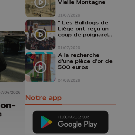
Vieille Montagne
31/07/2026
" Les Bulldogs de
Liège ont reçu un
coup de poignard
dans le dos "
31/07/2026
A la recherche
d'une pièce d'or de
500 euros
04/08/2026
07/04/2026
Notre app
non-
e