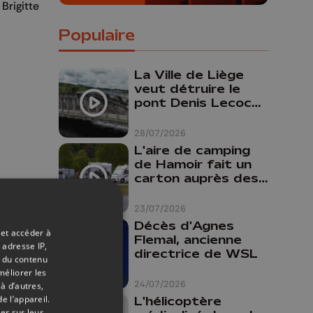
Brigitte
Populaire
La Ville de Liège
veut détruire le
pont Denis Lecocq
mais manque de
budget pour le
28/07/2026
faire
L'aire de camping
de Hamoir fait un
carton auprès des
touristes
23/07/2026
Décès d'Agnes
 et accéder à
Flemal, ancienne
 adresse IP,
directrice de WSL
t du contenu
méliorer les
24/07/2026
à d’autres,
au
e l’appareil.
L'hélicoptère
er sur leur