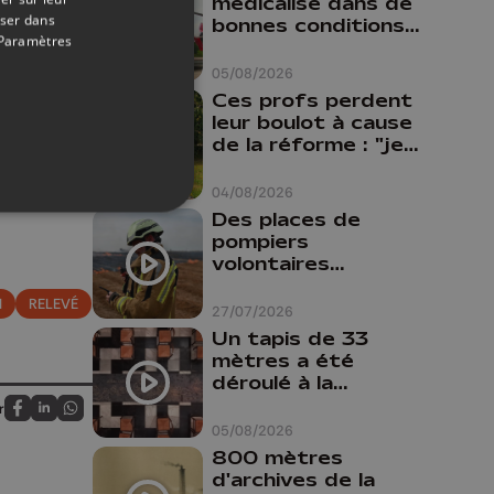
médicalisé dans de
 famille”,
oser dans
bonnes conditions à
Paramètres
Oupeye
 nouvelles
05/08/2026
Ces profs perdent
, elle met
leur boulot à cause
de la réforme : "je
travaillais bien plus
comme prof que
04/08/2026
comme
Des places de
pharmacienne"
pompiers
volontaires
disponibles en
N
RELEVÉ
province de Liège :
27/07/2026
"Un citoyen qui
Un tapis de 33
n'est formé ne
mètres a été
peut pas nous
déroulé à la
aider"
Cathédrale de
r
Partagez sur FaceBook
Partagez sur LinkedIn
Partagez sur Whatsapp
Liège
05/08/2026
800 mètres
d'archives de la