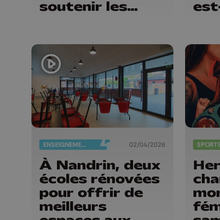
soutenir les
est
droits
?
LGBTQIA+
ENSEIGNEMENT
02/04/2026
SPORT
À Nandrin, deux
Her
écoles rénovées
cha
pour offrir de
mon
meilleurs
fém