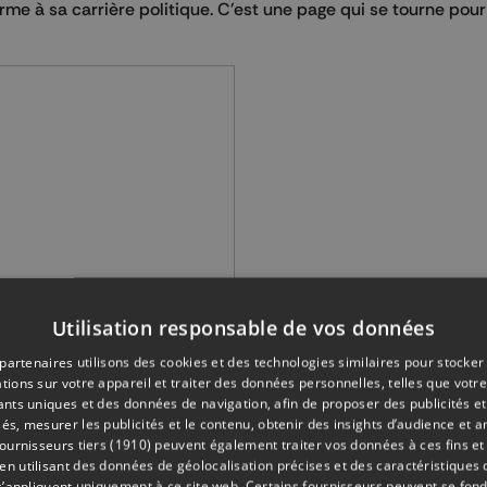
me à sa carrière politique. C'est une page qui se tourne pour 
Utilisation responsable de vos données
partenaires utilisons des cookies et des technologies similaires pour stocker
tions sur votre appareil et traiter des données personnelles, telles que votre
iants uniques et des données de navigation, afin de proposer des publicités e
és, mesurer les publicités et le contenu, obtenir des insights d’audience et a
ournisseurs tiers (1910)
peuvent également traiter vos données à ces fins et 
 en 2004, cela m’a enlevé beaucoup de temps et d’énergie 
 utilisant des données de géolocalisation précises et des caractéristiques d
s’appliquent uniquement à ce site web. Certains fournisseurs peuvent se fond