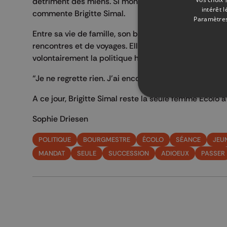
détriment des miens. Si mon mari a bien assuré, aujou
intérêt 
commente Brigitte Simal.
Paramètres
Entre sa vie de famille, son boulot de dentiste, le yo
rencontres et de voyages. Elle accueillera par ailleu
volontairement la politique hors de ses priorités.
“Je ne regrette rien. J’ai encore plein de projets, pl
A ce jour, Brigitte Simal reste la seule femme Ecol
Sophie Driesen
POLITIQUE
BOURGMESTRE
ÉCOLO
SÉANCE
JEU
MANDAT
SEULE
SUCCESSION
ADIOEUX
PASSER