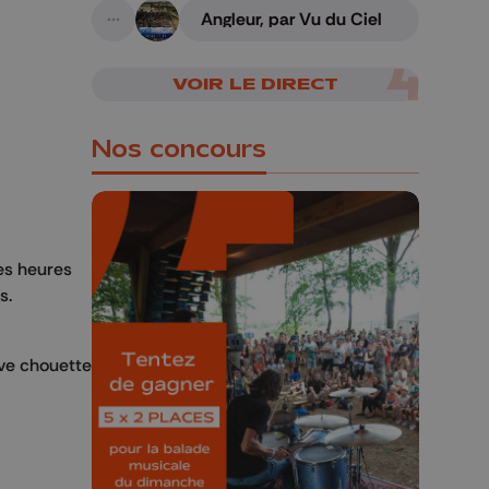
Angleur, par Vu du Ciel
A suivre
VOIR LE DIRECT
Nos concours
ues heures
s.
🎁 Gagnez 5x2
places pour le
Bucolique Ferrières
uve chouette
Festival 🌿🎶
Concours valable jusqu'au 9 août,
23h59.