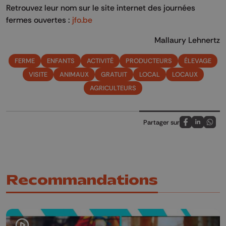
Retrouvez leur nom sur le site internet des journées
fermes ouvertes :
jfo.be
Mallaury Lehnertz
FERME
ENFANTS
ACTIVITÉ
PRODUCTEURS
ÉLEVAGE
VISITE
ANIMAUX
GRATUIT
LOCAL
LOCAUX
AGRICULTEURS
Partager sur
Partagez sur
Partagez 
Parta
Recommandations