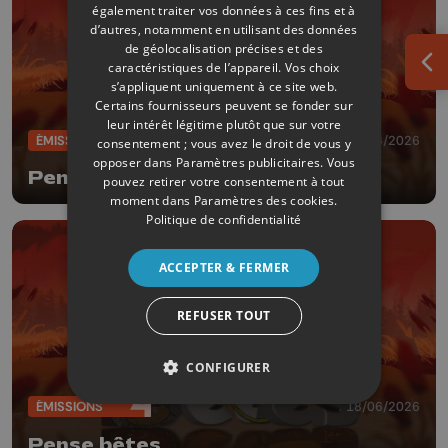
également traiter vos données à ces fins et à
d’autres, notamment en utilisant des données
de géolocalisation précises et des
caractéristiques de l’appareil. Vos choix
Ouv
s’appliquent uniquement à ce site web.
Certains fournisseurs peuvent se fonder sur
leur intérêt légitime plutôt que sur votre
ÉMISSIONS
25/06/2026
consentement ; vous avez le droit de vous y
opposer dans
Paramètres publicitaires
. Vous
Pense bêtes
pouvez retirer votre consentement à tout
moment dans
Paramètres des cookies
.
Politique de confidentialité
ACCEPTER & FERMER
REFUSER TOUT
CONFIGURER
ÉMISSIONS
18/06/2026
Pense bêtes