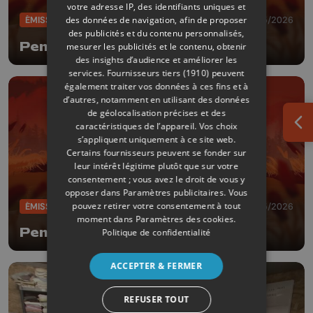
votre adresse IP, des identifiants uniques et
des données de navigation, afin de proposer
ÉMISSIONS
28/05/2026
des publicités et du contenu personnalisés,
Pense bêtes
mesurer les publicités et le contenu, obtenir
des insights d’audience et améliorer les
services.
Fournisseurs tiers (1910)
peuvent
également traiter vos données à ces fins et à
d’autres, notamment en utilisant des données
de géolocalisation précises et des
caractéristiques de l’appareil. Vos choix
Ouv
s’appliquent uniquement à ce site web.
Certains fournisseurs peuvent se fonder sur
leur intérêt légitime plutôt que sur votre
consentement ; vous avez le droit de vous y
opposer dans
Paramètres publicitaires
. Vous
pouvez retirer votre consentement à tout
ÉMISSIONS
14/05/2026
moment dans
Paramètres des cookies
.
Pense bêtes
Politique de confidentialité
ACCEPTER & FERMER
REFUSER TOUT