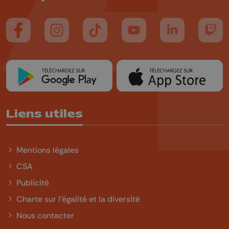
Suivez-nous sur FaceBook
Suivez-nous sur Instagram
Suivez-nous sur TikTok
Suivez-nous sur YouTube
Suivez-nous sur
Suiv
Liens utiles
Mentions légales
CSA
Publicité
Charte sur l'égalité et la diversité
Nous contacter