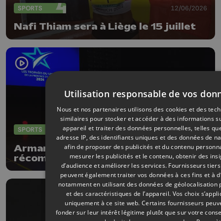
SPORTS
12/06/2026
Nafi Thiam sera à Liège le 15 juillet
Utilisation responsable de vos don
Nous et nos partenaires utilisons des cookies et des tec
similaires pour stocker et accéder à des informations s
appareil et traiter des données personnelles, telles qu
SPORTS
04/06/2026
adresse IP, des identifiants uniques et des données de na
afin de proposer des publicités et du contenu personna
Armand Marchant et Julie Allemand
mesurer les publicités et le contenu, obtenir des ins
récompensés par les Trophées du
d’audience et améliorer les services.
Fournisseurs tiers
sport de la Province de Liège
peuvent également traiter vos données à ces fins et à d
notamment en utilisant des données de géolocalisation 
et des caractéristiques de l’appareil. Vos choix s’appl
uniquement à ce site web. Certains fournisseurs peuv
fonder sur leur intérêt légitime plutôt que sur votre con