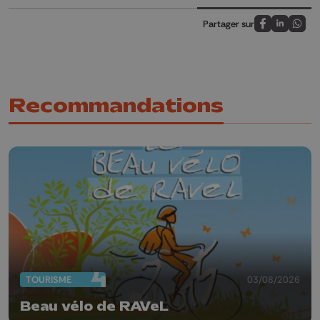
Partager sur
Partagez sur
Partagez 
Parta
Recommandations
TOURISME
03/08/2026
Beau vélo de RAVeL