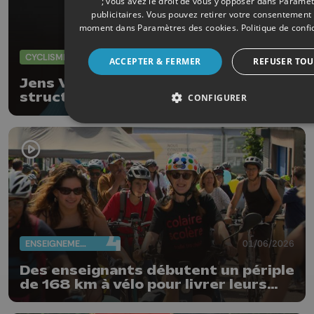
; vous avez le droit de vous y opposer dans
Paramèt
publicitaires
. Vous pouvez retirer votre consentement 
moment dans
Paramètres des cookies
.
Politique de confi
CYCLISME
01/06/2026
ACCEPTER & FERMER
REFUSER TOU
Jens Verbrugghe promu dans la
structure WorldTour de NSN en
CONFIGURER
2027
ENSEIGNEMENT
01/06/2026
Des enseignants débutent un périple
de 168 km à vélo pour livrer leurs
revendications