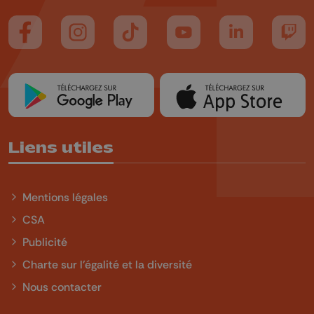
Suivez-nous sur FaceBook
Suivez-nous sur Instagram
Suivez-nous sur TikTok
Suivez-nous sur YouTube
Suivez-nous sur
Suiv
Liens utiles
Mentions légales
CSA
Publicité
Charte sur l'égalité et la diversité
Nous contacter