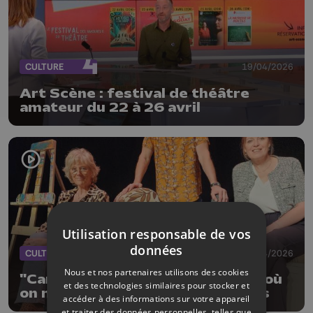
CULTURE
19/04/2026
Art Scène : festival de théâtre
amateur du 22 à 26 avril
Utilisation responsable de vos
données
CULTURE
19/04/2026
Nous et nos partenaires utilisons des cookies
"Cartons et vérité" une comédie où
et des technologies similaires pour stocker et
on ne déballe pas que des cartons
accéder à des informations sur votre appareil
et traiter des données personnelles, telles que