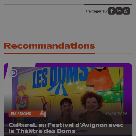
Partager sur
Partagez sur
Partagez 
Parta
Recommandations
ÉMISSIONS
19/06/2026
CultureL au Festival d'Avignon avec
le Théâtre des Doms