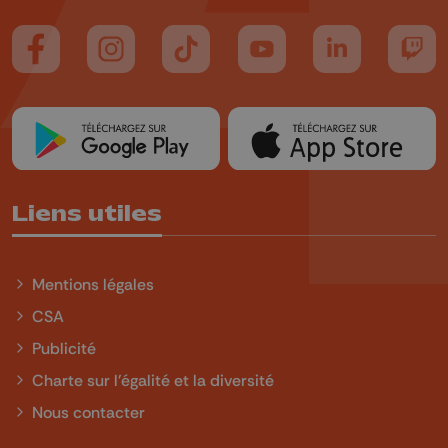
Suivez-nous sur FaceBook
Suivez-nous sur Instagram
Suivez-nous sur TikTok
Suivez-nous sur YouTube
Suivez-nous sur
Suiv
Liens utiles
Mentions légales
CSA
Publicité
Charte sur l'égalité et la diversité
Nous contacter