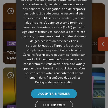
votre adresse IP, des identifiants uniques et
des données de navigation, afin de proposer
des publicités et du contenu personnalisés,
mesurer les publicités et le contenu, obtenir
des insights d’audience et améliorer les
services.
Fournisseurs tiers (1910)
peuvent
également traiter vos données à ces fins et à
d’autres, notamment en utilisant des données
de géolocalisation précises et des
CULTURE
18/04/2026
caractéristiques de l’appareil. Vos choix
Ouv
s’appliquent uniquement à ce site web.
"C'est pas rien", le nouveau
Certains fournisseurs peuvent se fonder sur
spectacle du Grandgousier
leur intérêt légitime plutôt que sur votre
consentement ; vous avez le droit de vous y
opposer dans
Paramètres publicitaires
. Vous
pouvez retirer votre consentement à tout
moment dans
Paramètres des cookies
.
Politique de confidentialité
ACCEPTER & FERMER
REFUSER TOUT
CULTURE
12/04/2026