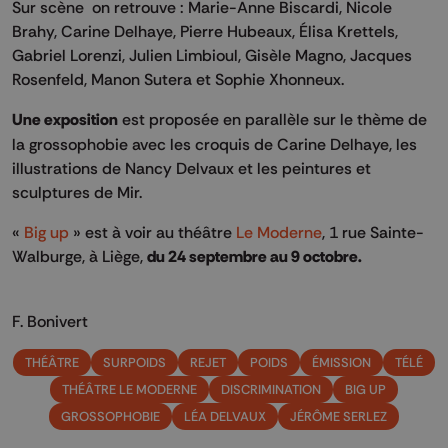
Sur scène on retrouve : Marie-Anne Biscardi, Nicole
Brahy, Carine Delhaye, Pierre Hubeaux, Élisa Krettels,
Gabriel Lorenzi, Julien Limbioul, Gisèle Magno, Jacques
Rosenfeld, Manon Sutera et Sophie Xhonneux.
Une exposition
est proposée en parallèle sur le thème de
la grossophobie avec les croquis de Carine Delhaye, les
illustrations de Nancy Delvaux et les peintures et
sculptures de Mir.
«
Big up
» est à voir au théâtre
Le Moderne
, 1 rue Sainte-
Walburge, à Liège,
du 24 septembre au 9 octobre.
F. Bonivert
THÉÂTRE
SURPOIDS
REJET
POIDS
ÉMISSION
TÉLÉ
THÉÂTRE LE MODERNE
DISCRIMINATION
BIG UP
GROSSOPHOBIE
LÉA DELVAUX
JÉRÔME SERLEZ