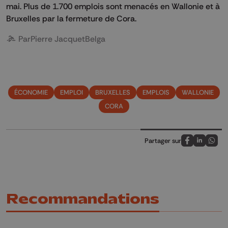
mai. Plus de 1.700 emplois sont menacés en Wallonie et à
Bruxelles par la fermeture de Cora.
Par
Pierre Jacquet
Belga
ÉCONOMIE
EMPLOI
BRUXELLES
EMPLOIS
WALLONIE
CORA
Partager sur
Partagez sur
Partagez 
Parta
Recommandations