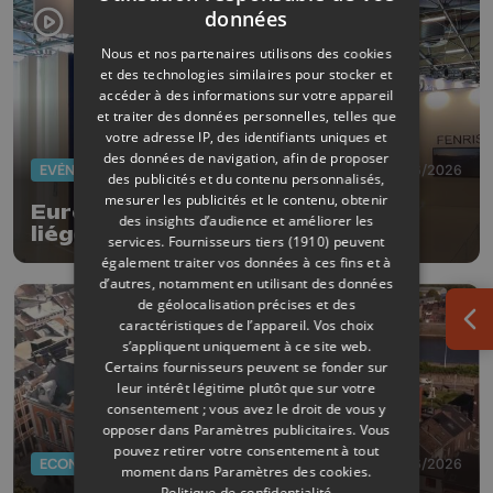
données
Nous et nos partenaires utilisons des cookies
et des technologies similaires pour stocker et
accéder à des informations sur votre appareil
et traiter des données personnelles, telles que
votre adresse IP, des identifiants uniques et
des données de navigation, afin de proposer
EVÈNEMENTS
22/06/2026
des publicités et du contenu personnalisés,
mesurer les publicités et le contenu, obtenir
Eurosatory : les entreprises
des insights d’audience et améliorer les
liégeoises en vitrine à Paris
services.
Fournisseurs tiers (1910)
peuvent
également traiter vos données à ces fins et à
d’autres, notamment en utilisant des données
de géolocalisation précises et des
caractéristiques de l’appareil. Vos choix
Ouv
s’appliquent uniquement à ce site web.
Certains fournisseurs peuvent se fonder sur
leur intérêt légitime plutôt que sur votre
consentement ; vous avez le droit de vous y
opposer dans
Paramètres publicitaires
. Vous
pouvez retirer votre consentement à tout
ECONOMIE
17/06/2026
moment dans
Paramètres des cookies
.
Politique de confidentialité