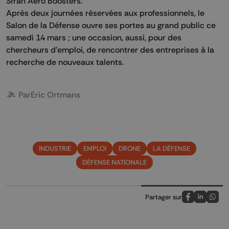
Sfran Aero Boosters.
Après deux journées réservées aux professionnels, le
Salon de la Défense ouvre ses portes au grand public ce
samedi 14 mars ; une occasion, aussi, pour des
chercheurs d'emploi, de rencontrer des entreprises à la
recherche de nouveaux talents.
Par
Eric Ortmans
INDUSTRIE
EMPLOI
DRONE
LA DÉFENSE
DÉFENSE NATIONALE
Partager sur
Partagez sur
Partagez 
Parta