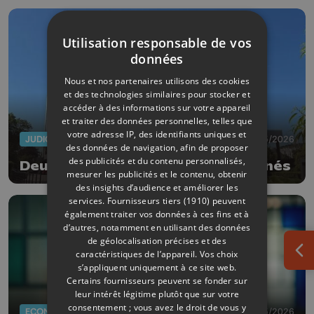
Utilisation responsable de vos
données
Nous et nos partenaires utilisons des cookies
et des technologies similaires pour stocker et
accéder à des informations sur votre appareil
et traiter des données personnelles, telles que
votre adresse IP, des identifiants uniques et
JUDICIAIRE
27/05/2026
des données de navigation, afin de proposer
des publicités et du contenu personnalisés,
Deux hôtels liégeois perquisitionnés
mesurer les publicités et le contenu, obtenir
des insights d’audience et améliorer les
services.
Fournisseurs tiers (1910)
peuvent
également traiter vos données à ces fins et à
d’autres, notamment en utilisant des données
de géolocalisation précises et des
caractéristiques de l’appareil. Vos choix
Ouv
s’appliquent uniquement à ce site web.
Certains fournisseurs peuvent se fonder sur
leur intérêt légitime plutôt que sur votre
consentement ; vous avez le droit de vous y
ECONOMIE
19/05/2026