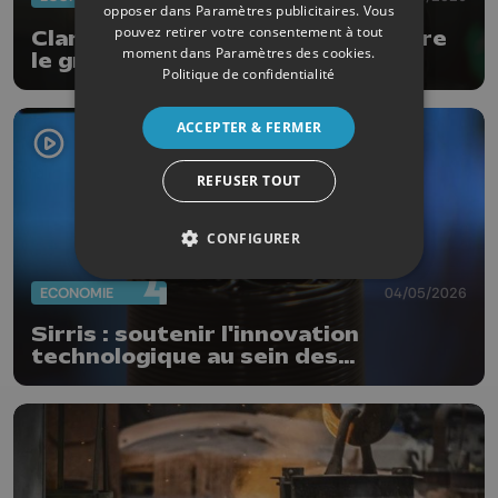
opposer dans
Paramètres publicitaires
. Vous
pouvez retirer votre consentement à tout
Clarisse Ramakers (Agoria) intègre
moment dans
Paramètres des cookies
.
le groupe Keyes
Politique de confidentialité
ACCEPTER & FERMER
REFUSER TOUT
CONFIGURER
ECONOMIE
04/05/2026
Sirris : soutenir l'innovation
technologique au sein des
entreprises