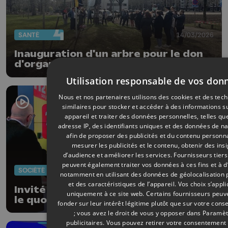
SANTÉ
14/03/2026
Inauguration d'un arbre pour le don
d'organes
Utilisation responsable de vos don
Nous et nos partenaires utilisons des cookies et des tec
similaires pour stocker et accéder à des informations s
appareil et traiter des données personnelles, telles qu
adresse IP, des identifiants uniques et des données de na
afin de proposer des publicités et du contenu personna
mesurer les publicités et le contenu, obtenir des ins
d’audience et améliorer les services.
Fournisseurs tiers
peuvent également traiter vos données à ces fins et à d
SOCIÉTÉ
11/02/2026
notamment en utilisant des données de géolocalisation 
et des caractéristiques de l’appareil. Vos choix s’appl
Invité : Journée européenne du 112,
uniquement à ce site web. Certains fournisseurs peuv
le quotidien des ambulanciers
fonder sur leur intérêt légitime plutôt que sur votre con
; vous avez le droit de vous y opposer dans
Paramèt
publicitaires
. Vous pouvez retirer votre consentement 