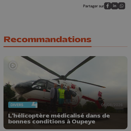
Partager sur
Partagez sur
Partagez 
Parta
Recommandations
DIVERS
05/08/2026
L'hélicoptère médicalisé dans de
bonnes conditions à Oupeye