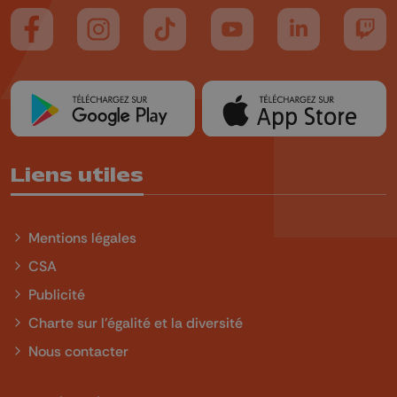
Suivez-nous sur FaceBook
Suivez-nous sur Instagram
Suivez-nous sur TikTok
Suivez-nous sur YouTube
Suivez-nous sur
Suiv
Liens utiles
Mentions légales
CSA
Publicité
Charte sur l'égalité et la diversité
Nous contacter