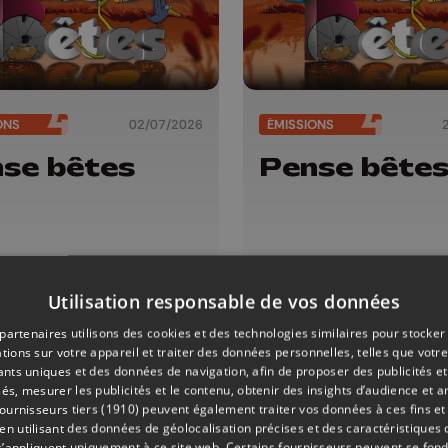
ONS
02/07/2026
ÉMISSIONS
se bêtes
Pense bête
Utilisation responsable de vos données
partenaires utilisons des cookies et des technologies similaires pour stocker
tions sur votre appareil et traiter des données personnelles, telles que votre
iants uniques et des données de navigation, afin de proposer des publicités e
és, mesurer les publicités et le contenu, obtenir des insights d’audience et a
ournisseurs tiers (1910)
peuvent également traiter vos données à ces fins et 
 utilisant des données de géolocalisation précises et des caractéristiques d
s’appliquent uniquement à ce site web. Certains fournisseurs peuvent se fond