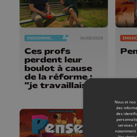
ENSEIGNEMENT
04/08/2026
ÉMISSI
Ces profs
Pen
perdent leur
boulot à cause
de la réforme :
"je travaillais
bien plus comme
prof que comme
Nous et nos 
des informa
pharmacienne"
des identif
personnalis
services.
F
notamment en
Vos choix 