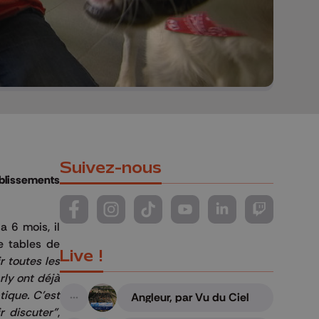
Suivez-nous
ablissements
Suivez-nous sur FaceBook
Suivez-nous sur Instagram
Suivez-nous sur TikTok
Suivez-nous sur YouTube
Suivez-nous sur Li
Suivez-nous
 6 mois, il
e tables de
Live !
r toutes les
rly ont déjà
tique. C'est
Angleur, par Vu du Ciel
A suivre
r discuter"
,