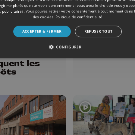
légitime plutôt que sur votre consentement ; vous avez le droit de vous y opp
 publicitaires
. Vous pouvez retirer votre consentement à tout moment dans
des cookies
.
Politique de confidentialité
ACCEPTER & FERMER
REFUSER TOUT
ENSEIGNEMENT
17/06/2026
ÉMISSIONS
D, CESS : les
Pense bête
CONFIGURER
ifestants
quent les
ôts