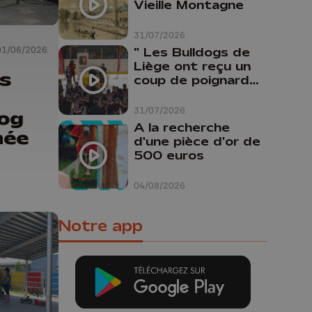
Vieille Montagne
31/07/2026
01/06/2026
" Les Bulldogs de
Liège ont reçu un
s
coup de poignard
dans le dos "
31/07/2026
Dog
A la recherche
née
d'une pièce d'or de
500 euros
04/08/2026
Notre app