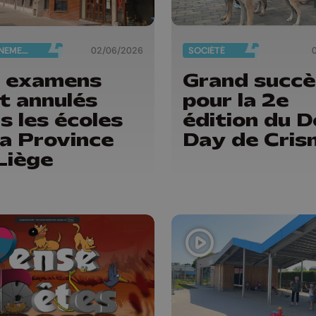
ENSEIGNEMENT
02/06/2026
SOCIÉTÉ
 examens
Grand succè
t annulés
pour la 2e
s les écoles
édition du 
la Province
Day de Cris
Liège