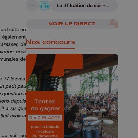
Le JT Edition du soir -
A suivre
07/08/2026
VOIR LE DIRECT
s fruits en
st également
Nos concours
caresser, de
vation pour
mmunales de
e 77 élèves.
un petit peu
🎁 Gagnez 5x2
e question a
places pour le
lons depuis
Bucolique Ferrières
 il a su que
Festival 🌿🎶
lait avoir la
Concours valable jusqu'au 9 août,
23h59.
 dû voir un