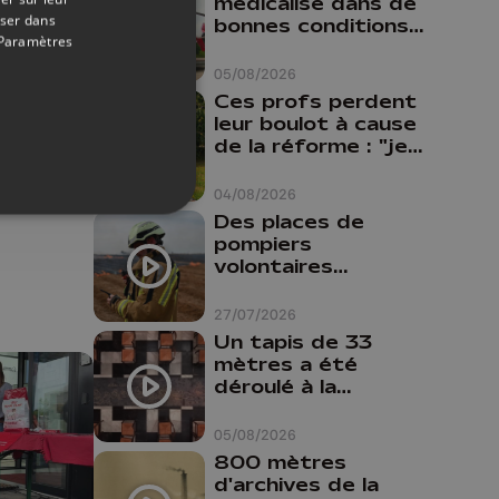
médicalisé dans de
oser dans
bonnes conditions à
Paramètres
Oupeye
05/08/2026
Ces profs perdent
leur boulot à cause
11/06/2026
de la réforme : "je
s
travaillais bien plus
comme prof que
04/08/2026
comme
Des places de
pharmacienne"
pompiers
volontaires
disponibles en
province de Liège :
27/07/2026
"Un citoyen qui
Un tapis de 33
n'est formé ne
mètres a été
peut pas nous
déroulé à la
aider"
Cathédrale de
Liège
05/08/2026
800 mètres
d'archives de la