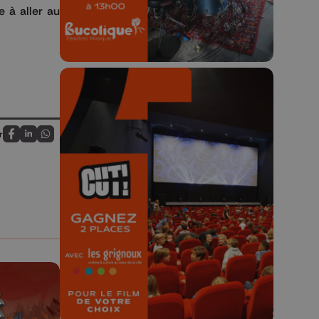
e à aller au
r
Partagez sur FaceBook
Partagez sur LinkedIn
Partagez sur Whatsapp
🎬 Concours CUT x
Les Grignoux ✨
Concours permanent - 2 places à
gagner chaque semaine !