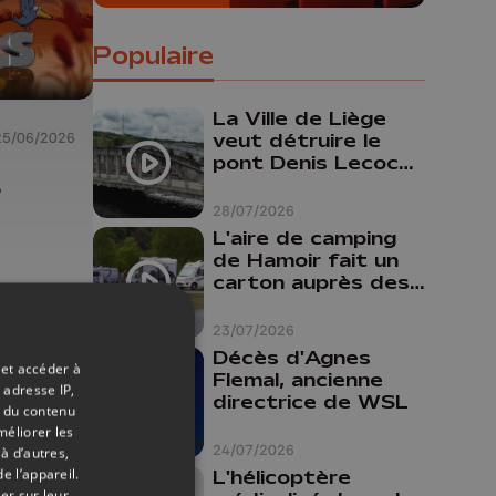
Populaire
La Ville de Liège
25/06/2026
veut détruire le
pont Denis Lecocq
s
mais manque de
budget pour le
28/07/2026
faire
L'aire de camping
de Hamoir fait un
carton auprès des
touristes
23/07/2026
Décès d'Agnes
 et accéder à
Flemal, ancienne
 adresse IP,
directrice de WSL
t du contenu
méliorer les
24/07/2026
à d’autres,
e l’appareil.
L'hélicoptère
er sur leur