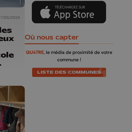
27/05/2026
les
deux
Où nous capter
QU4TRE
, le média de proximité de votre
cole
commune !
LISTE DES COMMUNES