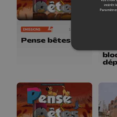
intérêt 
Paramètres
ÉMISSIONS
18/06/2026
Pense bêtes
CE1
man
blo
dép