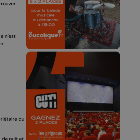
etrouver
Concours valable jusqu'au 9 août,
23h59.
e n’est
n.
🎬 Concours CUT x
Les Grignoux ✨
Concours permanent - 2 places à
riétaire du
gagner chaque semaine !
 de nuit et