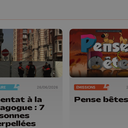
AIRE
26/06/2026
ÉMISSIONS
entat à la
Pense bête
agogue : 7
sonnes
erpellées