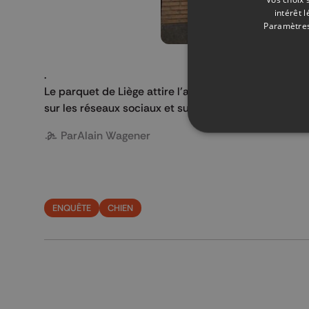
intérêt 
Paramètres
.
Le parquet de Liège attire l’attention quant à la prud
sur les réseaux sociaux et sur la présomption d’innoc
Par
Alain Wagener
ENQUÊTE
CHIEN