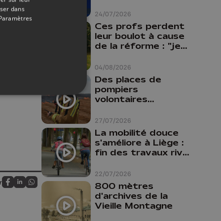
oser dans
24/07/2026
Paramètres
Ces profs perdent
leur boulot à cause
de la réforme : "je
travaillais bien plus
comme prof que
de vidéos
04/08/2026
comme
Des places de
pharmacienne"
pompiers
volontaires
disponibles en
province de Liège :
27/07/2026
"Un citoyen qui
La mobilité douce
n'est formé ne
s'améliore à Liège :
peut pas nous
fin des travaux rive
aider"
gauche, pistes
cyclo-piétonnes
22/07/2026
Avroy et
r
800 mètres
Partagez sur FaceBook
Partagez sur LinkedIn
Partagez sur Whatsapp
Guillemins...
d'archives de la
Vieille Montagne