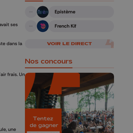
Epistème
A suivre
avait ses
French Kif
A suivre
ste dans la
VOIR LE DIRECT
Nos concours
air frais. Un
🎁 Gagnez 5x2
places pour le
Bucolique Ferrières
Festival 🌿🎶
ule, une