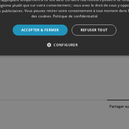
légitime plutôt que sur votre consentement ; vous avez le droit de vous y opp
 publicitaires
. Vous pouvez retirer votre consentement à tout moment dans
des cookies
.
Politique de confidentialité
ACCEPTER & FERMER
REFUSER TOUT
ence qu’il y a lieu d’avoir face à la diffusion de messages et 
ence qui doit prévaloir dans tout dossier judiciaire
CONFIGURER
Partager su