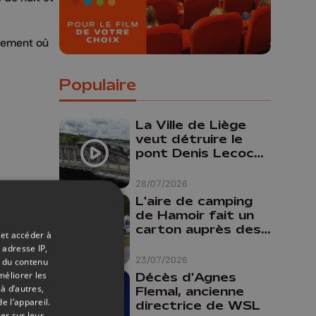
èlement où
Populaire
La Ville de Liège
veut détruire le
pont Denis Lecocq
mais manque de
budget pour le
28/07/2026
faire
L'aire de camping
de Hamoir fait un
carton auprès des
 et accéder à
touristes
 adresse IP,
23/07/2026
t du contenu
méliorer les
Décès d'Agnes
à d’autres,
Flemal, ancienne
e l’appareil.
directrice de WSL
er sur leur