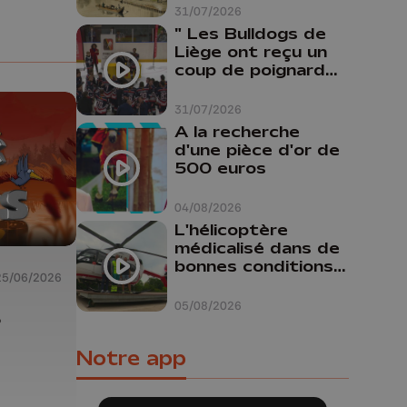
31/07/2026
" Les Bulldogs de
Liège ont reçu un
coup de poignard
dans le dos "
31/07/2026
A la recherche
d'une pièce d'or de
500 euros
04/08/2026
L'hélicoptère
médicalisé dans de
bonnes conditions à
25/06/2026
Oupeye
05/08/2026
s
Notre app