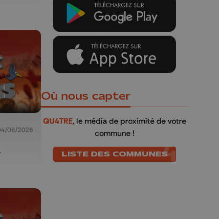
Où nous capter
QU4TRE
, le média de proximité de votre
04/06/2026
commune !
s
LISTE DES COMMUNES