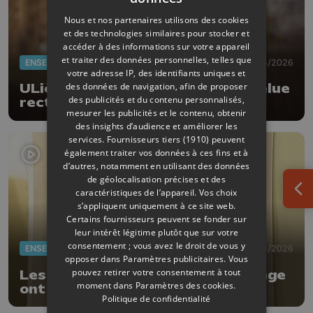
Nous et nos partenaires utilisons des cookies
et des technologies similaires pour stocker et
accéder à des informations sur votre appareil
et traiter des données personnelles, telles que
ENSEIGNEMENT
16/04/2026
votre adresse IP, des identifiants uniques et
des données de navigation, afin de proposer
ULiège : Anne-Sophie Nyssen réélue
des publicités et du contenu personnalisés,
rectrice avec 77,17% des voix
mesurer les publicités et le contenu, obtenir
des insights d’audience et améliorer les
services.
Fournisseurs tiers (1910)
peuvent
également traiter vos données à ces fins et à
d’autres, notamment en utilisant des données
de géolocalisation précises et des
caractéristiques de l’appareil. Vos choix
Ouv
s’appliquent uniquement à ce site web.
Certains fournisseurs peuvent se fonder sur
leur intérêt légitime plutôt que sur votre
consentement ; vous avez le droit de vous y
ENSEIGNEMENT
15/04/2026
opposer dans
Paramètres publicitaires
. Vous
pouvez retirer votre consentement à tout
Les élections rectorales de l'ULiège
moment dans
Paramètres des cookies
.
ont commencé
Politique de confidentialité