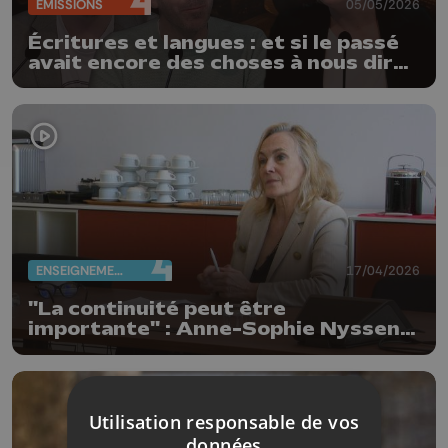
ÉMISSIONS
05/05/2026
Écritures et langues : et si le passé
avait encore des choses à nous dire
?
ENSEIGNEMENT
17/04/2026
"La continuité peut être
importante" : Anne-Sophie Nyssen
réélue rectrice de l'ULiège
Utilisation responsable de vos
données