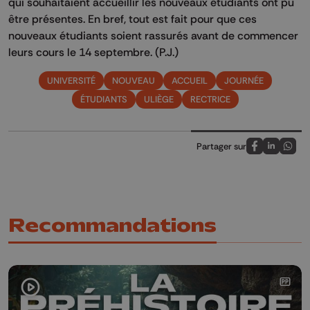
qui souhaitaient accueillir les nouveaux étudiants ont pu
être présentes.
En bref, tout est fait pour que ces
nouveaux étudiants soient rassurés avant de commencer
leurs cours le 14 septembre. (P.J.)
UNIVERSITÉ
NOUVEAU
ACCUEIL
JOURNÉE
ÉTUDIANTS
ULIÈGE
RECTRICE
Partager sur
Partagez sur
Partagez 
Parta
Recommandations