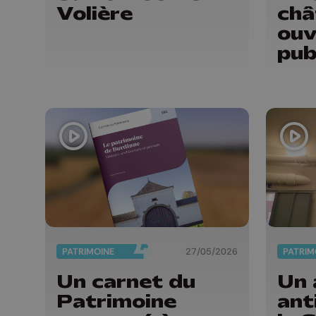
Volière
châ
ouv
pub
PATRIMOINE
27/05/2026
PATRIM
Un carnet du
Un 
Patrimoine
ant