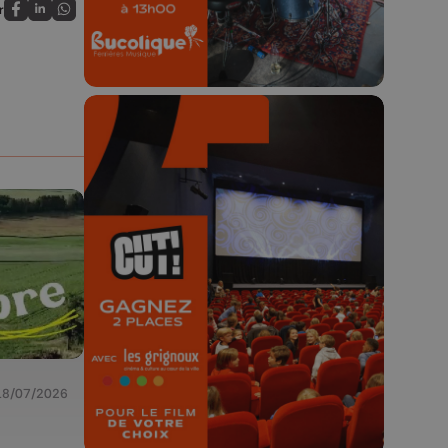
r
Partagez sur FaceBook
Partagez sur LinkedIn
Partagez sur Whatsapp
🎬 Concours CUT x
Les Grignoux ✨
Concours permanent - 2 places à
gagner chaque semaine !
18/07/2026