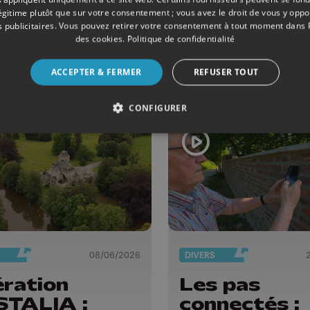
tes postales
rénové aprè
légitime plutôt que sur votre consentement ; vous avez le droit de vous y opp
toriques
années
 publicitaires
. Vous pouvez retirer votre consentement à tout moment dans
xposent dans
d'abandon
des cookies
.
Politique de confidentialité
commune
ACCEPTER & FERMER
REFUSER TOUT
CONFIGURER
08/06/2026
DIVERS
ration
Les pas
TALIA :
connectés :