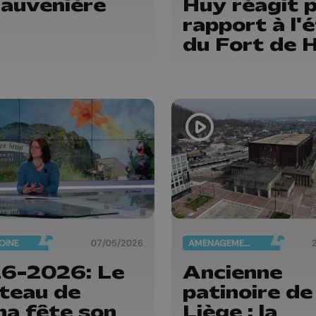
Sauvenière
Huy réagit 
rapport à l'
du Fort de 
OINE
07/05/2026
AMÉNAGEMENT DU TERRITOIRE
6-2026: Le
Ancienne
teau de
patinoire de
a fête son
Liège : la