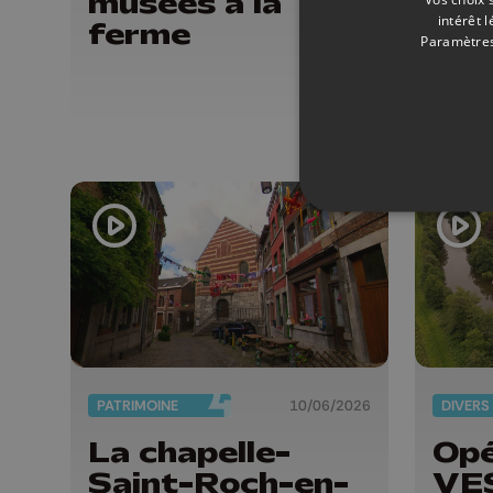
musées à la
car
intérêt 
ferme
his
Paramètres
s'e
la 
PATRIMOINE
10/06/2026
DIVERS
La chapelle-
Opé
Saint-Roch-en-
VES