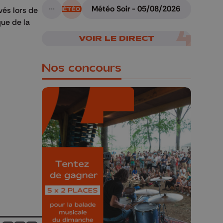
Météo Soir - 05/08/2026
vés lors de
A suivre
ue de la
VOIR LE DIRECT
Nos concours
🎁 Gagnez 5x2
places pour le
Bucolique Ferrières
Festival 🌿🎶
Concours valable jusqu'au 9 août,
23h59.