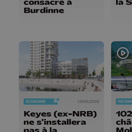
consacré à
la 
Burdinne
ECONOMIE
19/05/2026
PATRIM
Keyes (ex-NRB)
102
ne s'installera
châ
pas à la
Moh