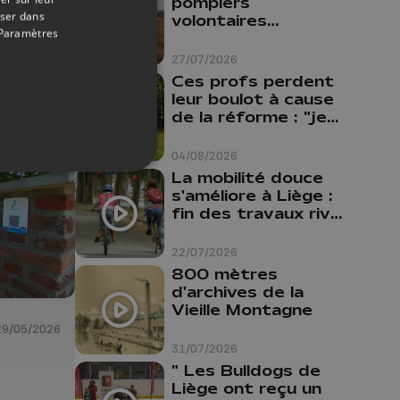
s 15
pompiers
oser dans
volontaires
Paramètres
disponibles en
province de Liège :
27/07/2026
"Un citoyen qui
Ces profs perdent
n'est formé ne
leur boulot à cause
peut pas nous
de la réforme : "je
aider"
travaillais bien plus
comme prof que
04/08/2026
comme
La mobilité douce
pharmacienne"
s'améliore à Liège :
fin des travaux rive
gauche, pistes
cyclo-piétonnes
22/07/2026
Avroy et
800 mètres
Guillemins...
d'archives de la
Vieille Montagne
29/05/2026
31/07/2026
" Les Bulldogs de
Liège ont reçu un