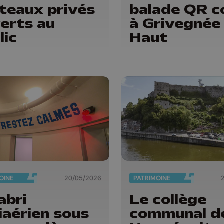
teaux privés
balade QR c
erts au
à Grivegnée
lic
Haut
OINE
20/05/2026
PATRIMOINE
abri
Le collège
iaérien sous
communal d