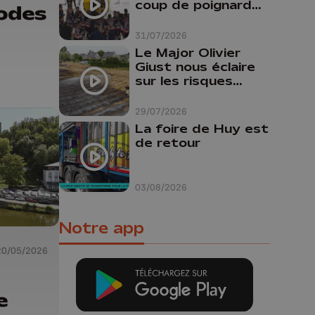
coup de poignard
odes
dans le dos "
31/07/2026
Le Major Olivier
Giust nous éclaire
sur les risques
d'incendie en
Belgique : "Un
29/07/2026
incendie comme en
La foire de Huy est
Gironde ne pourrait
de retour
pas avoir lieu chez
nous"
03/08/2026
Notre app
20/05/2026
e