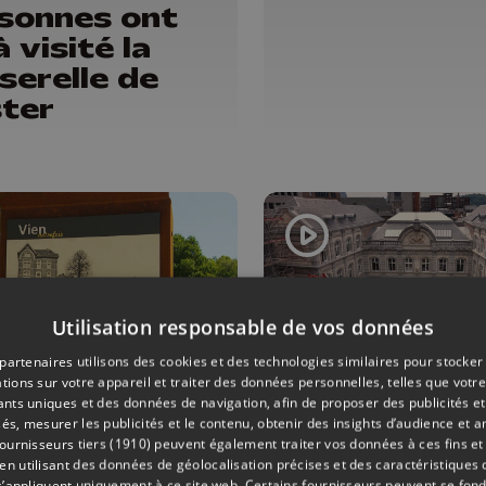
sonnes ont
à visité la
serelle de
ter
Utilisation responsable de vos données
partenaires utilisons des cookies et des technologies similaires pour stocker
tions sur votre appareil et traiter des données personnelles, telles que votre
iants uniques et des données de navigation, afin de proposer des publicités e
OINE
01/07/2026
AMÉNAGEMENT DU TERRITOIRE
és, mesurer les publicités et le contenu, obtenir des insights d’audience et a
ournisseurs tiers (1910)
peuvent également traiter vos données à ces fins et 
hisnes: des
Montefiore 
 utilisant des données de géolocalisation précises et des caractéristiques d
s’appliquent uniquement à ce site web. Certains fournisseurs peuvent se fond