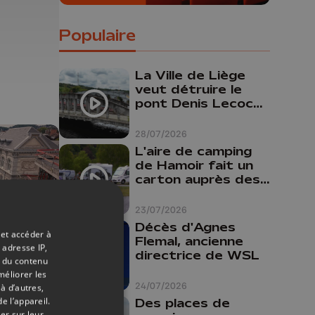
Populaire
La Ville de Liège
veut détruire le
pont Denis Lecocq
mais manque de
budget pour le
28/07/2026
faire
L'aire de camping
de Hamoir fait un
carton auprès des
touristes
23/07/2026
Décès d'Agnes
 et accéder à
Flemal, ancienne
 adresse IP,
directrice de WSL
t du contenu
24/06/2026
méliorer les
24/07/2026
à d’autres,
:
e l’appareil.
Des places de
er sur leur