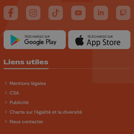
Suivez-nous sur FaceBook
Suivez-nous sur Instagram
Suivez-nous sur TikTok
Suivez-nous sur YouTube
Suivez-nous sur
Suiv
Liens utiles
Mentions légales
CSA
Publicité
Charte sur l'égalité et la diversité
Nous contacter