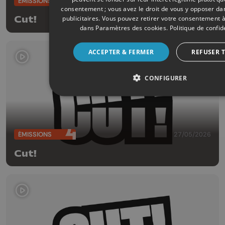
ÉMISSIONS
03/06/2026
consentement ; vous avez le droit de vous y opposer d
publicitaires
. Vous pouvez retirer votre consentement 
Cut!
dans
Paramètres des cookies
.
Politique de confid
ACCEPTER & FERMER
REFUSER 
CONFIGURER
ÉMISSIONS
27/05/2026
Cut!