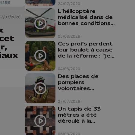
24/07/2026
L'hélicoptère
médicalisé dans de
17/07/2026
bonnes conditions à
x
Oupeye
cet
05/08/2026
Ces profs perdent
r,
leur boulot à cause
iaux
de la réforme : "je
travaillais bien plus
comme prof que
04/08/2026
comme
Des places de
pharmacienne"
pompiers
volontaires
disponibles en
province de Liège :
27/07/2026
"Un citoyen qui
Un tapis de 33
n'est formé ne
mètres a été
peut pas nous
déroulé à la
aider"
Cathédrale de
Liège
05/08/2026