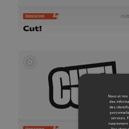
ÉMISSIONS
01/
Cut!
Nous et nos 
des informa
des identif
personnalis
services.
F
notamment en
Vos choix 