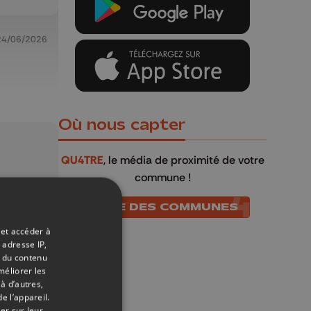
24/06/2026
Où nous capter
QU4TRE
, le média de proximité de votre
commune !
LISTE DES COMMUNES
 et accéder à
 adresse IP,
t du contenu
méliorer les
à d’autres,
e l’appareil.
er sur leur