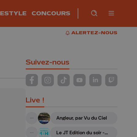
FESTYLE
CONCOURS
Burger m
RECHERCHE
PLUS
BUR
ALERTEZ-NOUS
ALERTEZ-NOUS
Suivez-nous
Suivez-nous sur FaceBook
Suivez-nous sur Instagram
Suivez-nous sur TikTok
Suivez-nous sur YouTube
Suivez-nous sur Li
Suivez-nous
Live !
Angleur, par Vu du Ciel
A suivre
Le JT Edition du soir -
A suivre