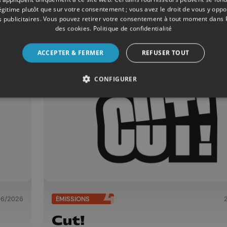
06/2026
ÉMISSIONS
légitime plutôt que sur votre consentement ; vous avez le droit de vous y opp
Cut!
 publicitaires
. Vous pouvez retirer votre consentement à tout moment dans
des cookies
.
Politique de confidentialité
ACCEPTER & FERMER
REFUSER TOUT
CONFIGURER
06/2026
ÉMISSIONS
Cut!