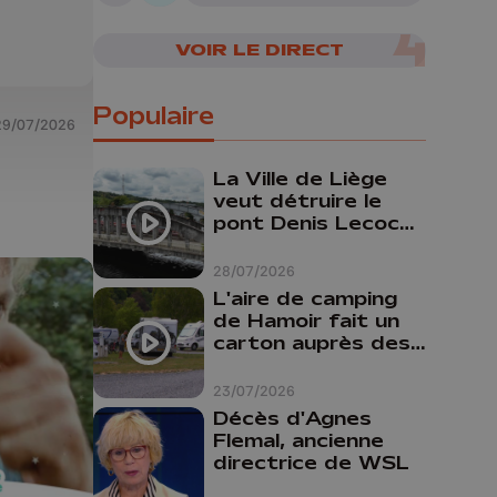
07/08/2026
VOIR LE DIRECT
Populaire
29/07/2026
La Ville de Liège
veut détruire le
pont Denis Lecocq
mais manque de
budget pour le
28/07/2026
faire
L'aire de camping
de Hamoir fait un
carton auprès des
touristes
23/07/2026
Décès d'Agnes
Flemal, ancienne
directrice de WSL