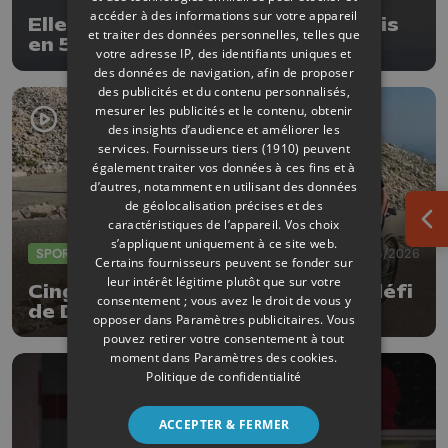
accéder à des informations sur votre appareil
Elle a gravi le Mont Ventoux 15 fois
et traiter des données personnelles, telles que
en 5 jours ! Pari fou réussi pour
votre adresse IP, des identifiants uniques et
Delphine Thirifays
des données de navigation, afin de proposer
des publicités et du contenu personnalisés,
mesurer les publicités et le contenu, obtenir
des insights d’audience et améliorer les
services.
Fournisseurs tiers (1910)
peuvent
également traiter vos données à ces fins et à
d’autres, notamment en utilisant des données
de géolocalisation précises et des
caractéristiques de l’appareil. Vos choix
Ouv
s’appliquent uniquement à ce site web.
SPORTS
25/06/2026
Certains fournisseurs peuvent se fonder sur
leur intérêt légitime plutôt que sur votre
Cinglée du Ventoux : le nouveau défi
consentement ; vous avez le droit de vous y
de Delphine Thirifays !
opposer dans
Paramètres publicitaires
. Vous
pouvez retirer votre consentement à tout
moment dans
Paramètres des cookies
.
Politique de confidentialité
ACCEPTER & FERMER