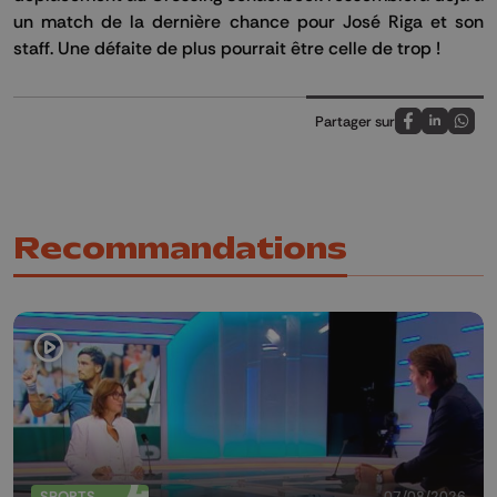
un match de la dernière chance pour José Riga et son
staff. Une défaite de plus pourrait être celle de trop !
Partager sur
Partagez sur
Partagez 
Parta
Recommandations
SPORTS
07/08/2026