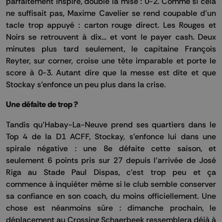
parfaitement inspiré, double la mise : 0-2. Comme si cela
ne suffisait pas, Maxime Cavelier se rend coupable d’un
tacle trop appuyé : carton rouge direct. Les Rouges et
Noirs se retrouvent à dix… et vont le payer cash. Deux
minutes plus tard seulement, le capitaine François
Reyter, sur corner, croise une tête imparable et porte le
score à 0-3. Autant dire que la messe est dite et que
Stockay s'enfonce un peu plus dans la crise.
Une défaite de trop ?
Tandis qu’Habay-La-Neuve prend ses quartiers dans le
Top 4 de la D1 ACFF, Stockay, s’enfonce lui dans une
spirale négative : une 8e défaite cette saison, et
seulement 6 points pris sur 27 depuis l’arrivée de José
Riga au Stade Paul Dispas, c'est trop peu et ça
commence à inquiéter même si le club semble conserver
sa confiance en son coach, du moins officiellement. Une
chose est néanmoins sûre : dimanche prochain, le
déplacement au Crossing Schaerbeek ressemblera déjà à