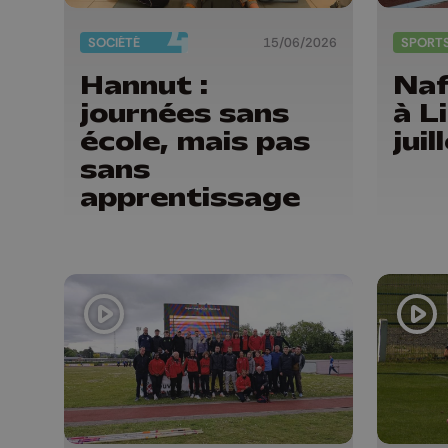
SOCIÉTÉ
15/06/2026
SPORT
Hannut :
Naf
journées sans
à L
école, mais pas
juil
sans
apprentissage