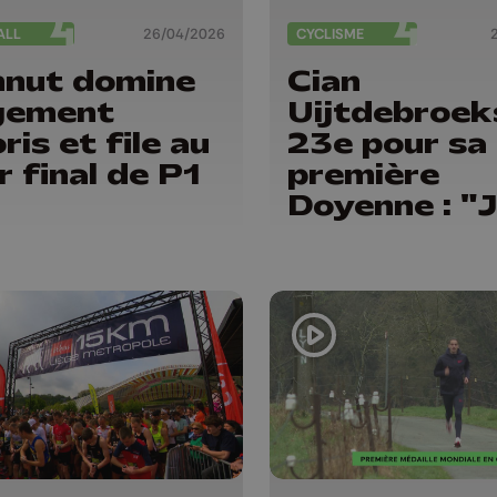
ALL
26/04/2026
CYCLISME
nut domine
Cian
gement
Uijtdebroek
ris et file au
23e pour sa
r final de P1
première
Doyenne : "
reviendrai"