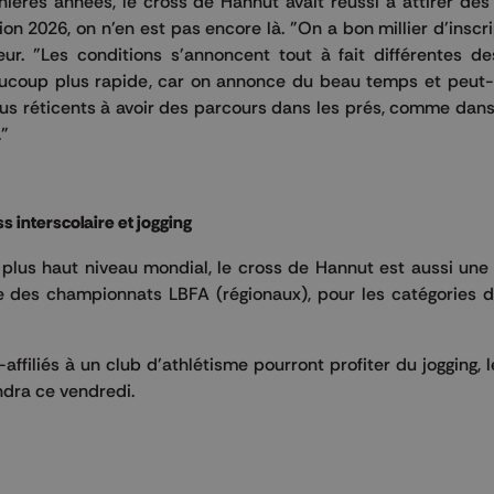
ères années, le cross de Hannut avait réussi à attirer des
ion 2026, on n'en est pas encore là. "On a bon millier d'inscr
eur. "Les conditions s'annoncent tout à fait différentes de
ucoup plus rapide, car on annonce du beau temps et peut-ê
plus réticents à avoir des parcours dans les prés, comme dan
."
 interscolaire et jogging
u plus haut niveau mondial, le cross de Hannut est aussi u
dre des championnats LBFA (régionaux), pour les catégories 
affiliés à un club d'athlétisme pourront profiter du jogging,
endra ce vendredi.