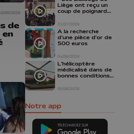
Liège ont reçu un
coup de poignard
10/06/2026
dans le dos "
es de
31/07/2026
A la recherche
 en
d'une pièce d'or de
é
500 euros
04/08/2026
L'hélicoptère
médicalisé dans de
bonnes conditions à
Oupeye
05/08/2026
Notre app