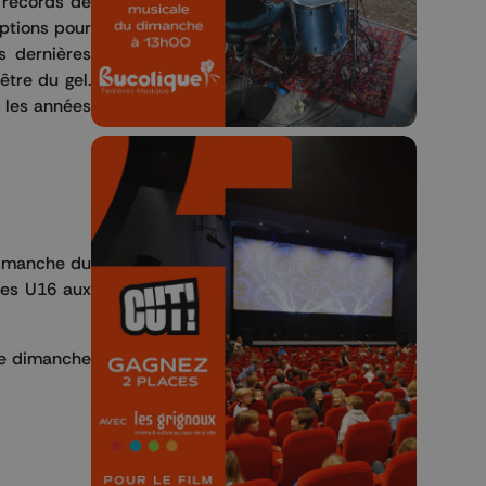
 records de
23h59.
iptions pour
s dernières
tre du gel.
s les années
ne manche du
🎬 Concours CUT x
des U16 aux
Les Grignoux ✨
Concours permanent - 2 places à
 le dimanche
gagner chaque semaine !