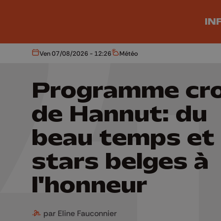
Aller au contenu principal
IN
Ven 07/08/2026 - 12:26
Météo
Aujourd'hui
Météo
Programme cr
de Hannut: du
beau temps et
stars belges à
l'honneur
par Eline Fauconnier