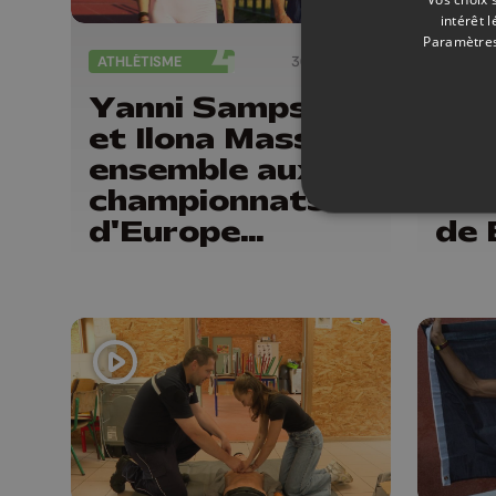
intérêt 
Paramètres
ATHLÉTISME
30/07/2026
ATHLÉT
Yanni Sampson
Ant
et Ilona Masson,
Sny
ensemble aux
spr
championnats
cha
d'Europe
de 
d'athlétisme