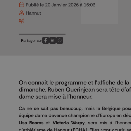
Publié le 20 Janvier 2026 à 16:03
Hannut
Partager sur
Partagez sur FaceBook
Partagez sur LinkedIn
Partagez sur Whatsapp
On connait le programme et l'affiche de la
dimanche. Ruben Querinjean sera tête d'af
dame sera mise à l'honneur.
Ca ne se sait pas beaucoup, mais la Belgique poss
équipe dame devenue championne d'Europe en déc
Lisa Rooms
et
Victoria Warpy
, sera mis à l'honne
d'athlétisme de Hannut (FCHA). Elles vont courir, 