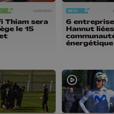
S
12/06/2026
INFOS
i Thiam sera
6 entrepris
iège le 15
Hannut liées
let
communaut
énergétique