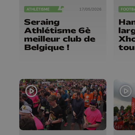
ATHLÉTISME
17/05/2026
FOOTB
Seraing
Han
Athlétisme 6è
lar
meilleur club de
Xho
Belgique !
tou