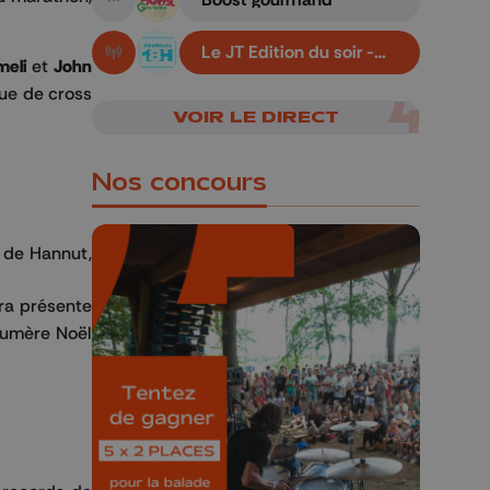
A suivre
Le JT Edition du soir -
En live!
meli
et
John
06/08/2026
ue de cross
VOIR LE DIRECT
Nos concours
 de Hannut,
era présente
numère Noël
🎁 Gagnez 5x2
places pour le
Bucolique Ferrières
Festival 🌿🎶
Concours valable jusqu'au 9 août,