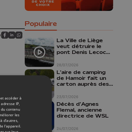
Populaire
r
Partagez sur FaceBook
Partagez sur LinkedIn
Partagez sur Whatsapp
La Ville de Liège
veut détruire le
pont Denis Lecocq
mais manque de
budget pour le
28/07/2026
faire
L'aire de camping
de Hamoir fait un
carton auprès des
touristes
23/07/2026
 et accéder à
Décès d'Agnes
 adresse IP,
Flemal, ancienne
t du contenu
méliorer les
directrice de WSL
à d’autres,
e l’appareil.
24/07/2026
er sur leur