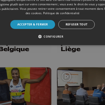
légitime plutôt que sur votre consentement ; vous avez le droit de vous y opp
 publicitaires
. Vous pouvez retirer votre consentement à tout moment dans
ISME
27/07/2026
ATHLÉTISME
des cookies
.
Politique de confidentialité
oine
Deux record
ACCEPTER & FERMER
REFUSER TOUT
ders roi du
Belgique au
int aux
meeting de 
CONFIGURER
mpionnats
province de
Belgique
Liège