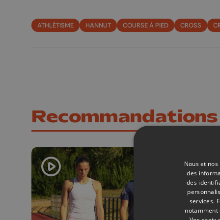
ATHLÉTISME
HANNUT
COURSE À PIED
CROSS
C
Recommandations
Nous et nos 
des informa
des identif
personnalis
services.
F
notamment en
Vos choix 