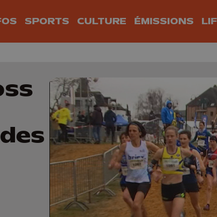
FOS
SPORTS
CULTURE
ÉMISSIONS
LI
oss
 des